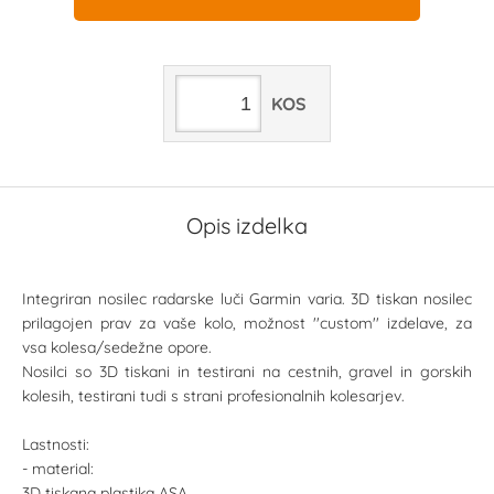
KOS
Opis izdelka
Integriran nosilec radarske luči Garmin varia. 3D tiskan nosilec
prilagojen prav za vaše kolo, možnost ''custom'' izdelave, za
vsa kolesa/sedežne opore.
Nosilci so 3D tiskani in testirani na cestnih, gravel in gorskih
kolesih, testirani tudi s strani profesionalnih kolesarjev.
Lastnosti:
- material:
3D tiskana plastika ASA