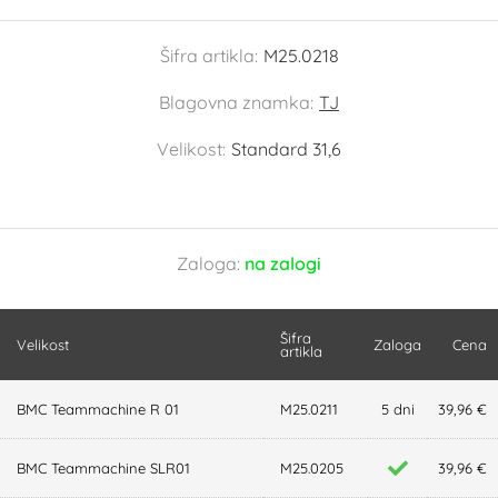
Šifra artikla:
M25.0218
Blagovna znamka:
TJ
Velikost:
Standard 31,6
Zaloga:
na zalogi
Šifra
Velikost
Zaloga
Cena
artikla
BMC Teammachine R 01
M25.0211
5 dni
39,96 €
BMC Teammachine SLR01
M25.0205
39,96 €