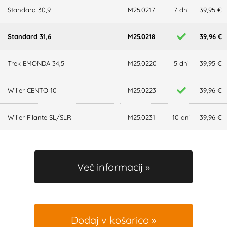
Standard 30,9
M25.0217
7 dni
39,95 €
Standard 31,6
M25.0218
39,96 €
Trek EMONDA 34,5
M25.0220
5 dni
39,95 €
Wilier CENTO 10
M25.0223
39,96 €
Wilier Filante SL/SLR
M25.0231
10 dni
39,96 €
Več informacij
Dodaj v košarico