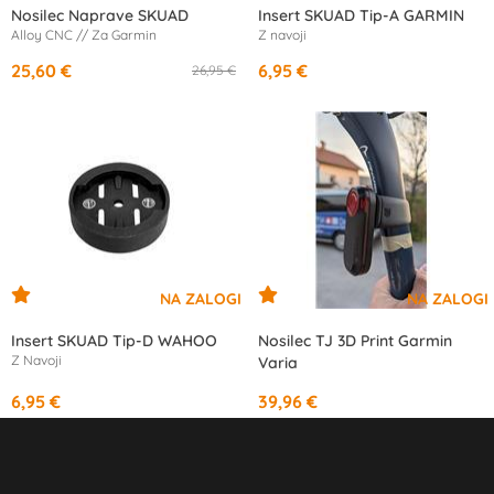
Nosilec Naprave SKUAD
Insert SKUAD Tip-A GARMIN
Alloy CNC // Za Garmin
Z navoji
25,60 €
6,95 €
26,95 €
Insert SKUAD Tip-D WAHOO
Nosilec TJ 3D Print Garmin
Z Navoji
Varia
6,95 €
39,96 €