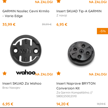
GARMIN Nosilec Cevni Krmilo
Insert SKUAD Tip-A GARMIN
Z navoji
- Varia Edge
35,99 €
6,95 €
39,99 €
-5%
Insert SKUAD Za Wahoo
Insert Naprave BRYTON
Brez Navojev
Conversion Kit
Za Garmin Kompatibilno //
S800,S500,S510
6,95 €
14,20 €
14,94 €