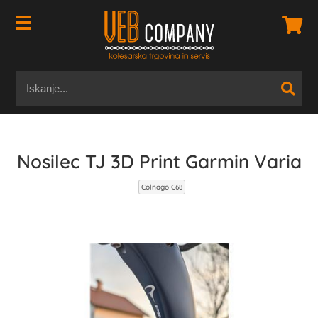
Nosilec TJ 3D Print Garmin Varia
Colnago C68