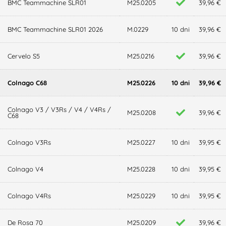
BMC Teammachine SLR01
M25.0205
39,96 €
BMC Teammachine SLR01 2026
M.0229
10 dni
39,96 €
Cervelo S5
M25.0216
39,96 €
Colnago C68
M25.0226
10 dni
39,96 €
Colnago V3 / V3Rs / V4 / V4Rs /
M25.0208
39,96 €
C68
Colnago V3Rs
M25.0227
10 dni
39,95 €
Colnago V4
M25.0228
10 dni
39,95 €
Colnago V4Rs
M25.0229
10 dni
39,95 €
De Rosa 70
M25.0209
39,96 €