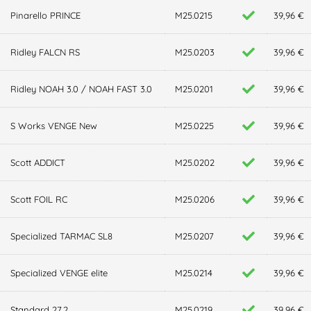
Pinarello PRINCE
M25.0215
39,96 €
Ridley FALCN RS
M25.0203
39,96 €
Ridley NOAH 3.0 / NOAH FAST 3.0
M25.0201
39,96 €
S Works VENGE New
M25.0225
39,96 €
Scott ADDICT
M25.0202
39,96 €
Scott FOIL RC
M25.0206
39,96 €
Specialized TARMAC SL8
M25.0207
39,96 €
Specialized VENGE elite
M25.0214
39,96 €
Standard 27,2
M25.0219
39,96 €