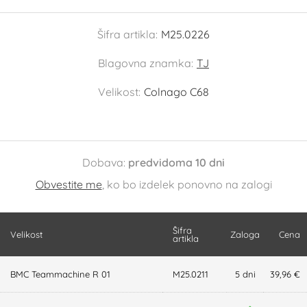
Šifra artikla:
M25.0226
Blagovna znamka:
TJ
Velikost:
Colnago C68
Dobava:
predvidoma 10 dni
Obvestite me
, ko bo izdelek ponovno na zalogi
Šifra
Velikost
Zaloga
Cena
artikla
BMC Teammachine R 01
M25.0211
5 dni
39,96 €