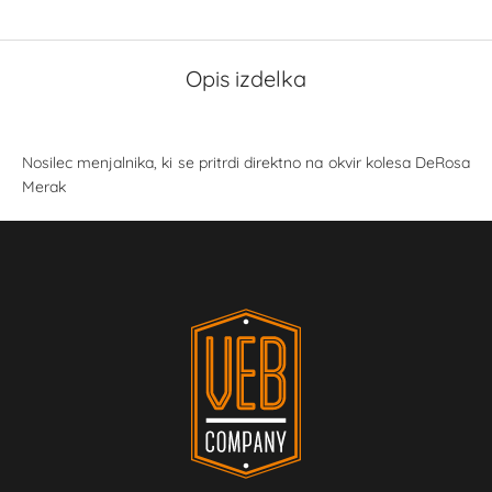
Opis izdelka
Nosilec menjalnika, ki se pritrdi direktno na okvir kolesa DeRosa
Merak