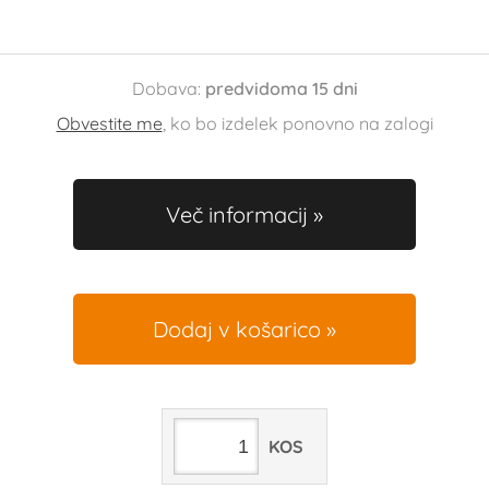
Dobava:
predvidoma 15 dni
Obvestite me
, ko bo izdelek ponovno na zalogi
Več informacij
Dodaj v košarico
KOS