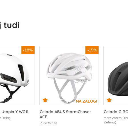
 tudi
-18%
-15%
 Utopia Y WG11
Čelada ABUS StormChaser
Čelada GIRO
ACE
t Bela)
Matt Warm Bla
Zelena)
Pure White