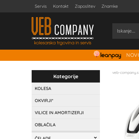
Servis
Kontakt
Zaposlitev
Znamke
NOVO
veb-company.s
Kategorije
KOLESA
OKVIRJI*
VILICE IN AMORTIZERJI
OBLAČILA
ČELADE