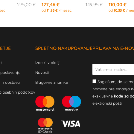
275,00 €
127,46 €
149,95 €
110,00 €
sec
od
11,93 €
/mesec
od
10,33 €
/me
ETJE
SPLETNO NAKUPOVANJE
PRIJAVA NA E-NO
t
Izdelki v akciji
 poslovanja
Novosti
Soglašam, da se mo
 in dostava
Blagovne znamke
namene prejemanja novi
o osebnih podatkov
ekskluzivne
kode za d
elektronski pošti.