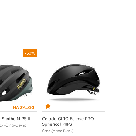
-50%
 Synthe MIPS II
Čelada GIRO Eclipse PRO
Spherical MIPS
ck (Črna/Olivno
Črna (Matte Black)