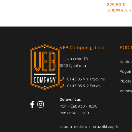
225,50 €
od
10,99 €
/me
VEB Company, d.o.o.
PODJ
Litijska cesta 12a
Kontak
1000 Ljubljana
Pogoji
01 43 03 911 Trgovina
Plačilo
01 43 03 912 Servis
Varstv
Delovni čas
Pon - Čet: 9:30 - 18:00
Pet: 08:30 - 15:00
sobota, nedelja in prazniki zaprto