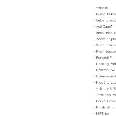
Lastnosti:
- In-mould ko
- Celovita za
- Acti Cage™ n
- Aerodinamič
- Zoom™ Spin s
- Šivani trako
- Front Eyewe
- Ponytail Fit
- Floating Pad
- Odstranljive
- Odsevna nal
- Klasična pu
- Velikost: S 
- Teža: pribli
- Barva: Polar
- Finish: shiny
- MIPS: ne