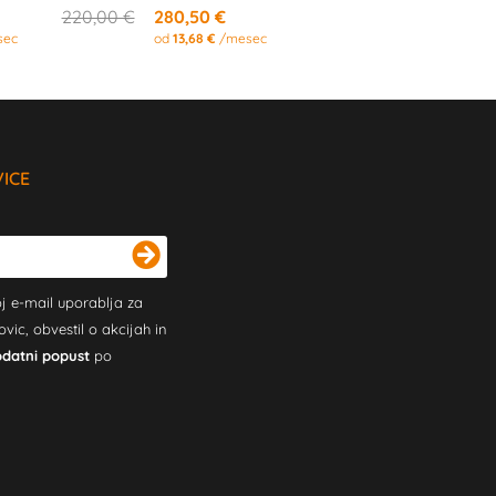
220,00 €
280,50 €
sec
od
13,68 €
/mesec
VICE
j e-mail uporablja za
c, obvestil o akcijah in
odatni popust
po