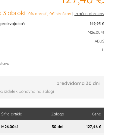
 3 obroki
0% obresti, 0€ stroškov
roizvajalca*:
149,95 €
M26.0041
ABUS
L
stava
predvidoma 30 dni
bo izdelek ponovno na zalogi
Šifra artikla
Zaloga
Cena
M26.0041
30 dni
127,46 €