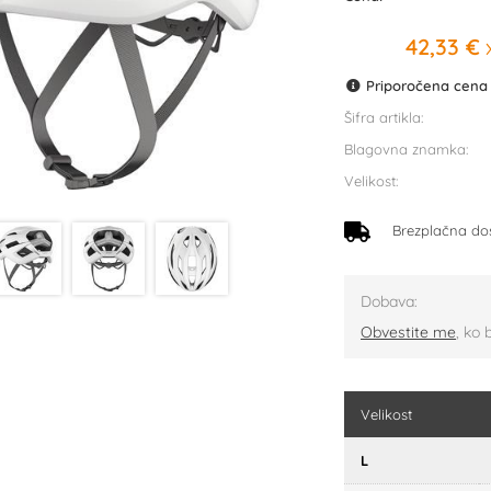
42,33 €
x
Priporočena cena p
Šifra artikla:
Blagovna znamka:
Velikost:
Brezplačna do
Dobava:
Obvestite me
, ko 
Velikost
L