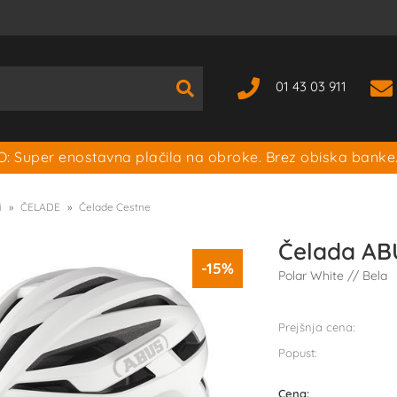
01 43 03 911
: Super enostavna plačila na obroke. Brez obiska banke
i
ČELADE
Čelade Cestne
Čelada AB
-15%
Polar White // Bela
Prejšnja cena:
Popust:
Cena: