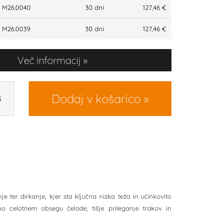
M26.0040
30 dni
127,46 €
M26.0039
30 dni
127,46 €
Več informacij
Dodaj v košarico
S
 ter dirkanje, kjer sta ključna nizka teža in učinkovito
o celotnem obsegu čelade, tišje prileganje trakov in