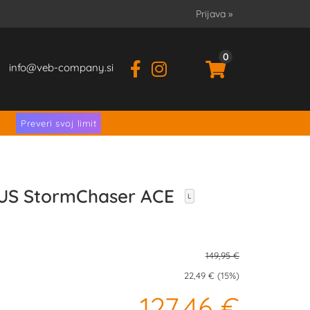
Prijava
»
0
info
veb-company.si
.
Preveri svoj limit
US StormChaser ACE
L
149,95 €
22,49 € (15%)
127,46 €