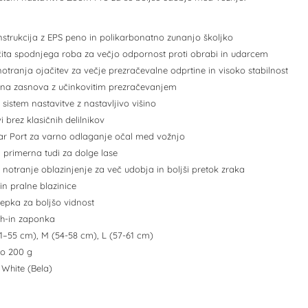
nstrukcija z EPS peno in polikarbonatno zunanjo školjko
ščita spodnjega roba za večjo odpornost proti obrabi in udarcem
otranja ojačitev za večje prezračevalne odprtine in visoko stabilnost
na zasnova z učinkovitim prezračevanjem
istem nastavitve z nastavljivo višino
vi brez klasičnih delilnikov
ar Port za varno odlaganje očal med vožnjo
 – primerna tudi za dolge lase
 notranje oblazinjenje za več udobja in boljši pretok zraka
 in pralne blazinice
epka za boljšo vidnost
sh-in zaponka
(51–55 cm), M (54-58 cm), L (57-61 cm)
žno 200 g
 White (Bela)