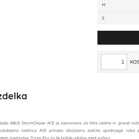
M
S
KO
izdelka
lada ABUS StormChaser ACE je zasnovana za hitre cestne in gravel vožnje
sodobljena različica ACE prinaša izboljšano zaščito spodnjega roba p
istem nastavitve Zoom Pro za še boljše udobje med vožnjo.