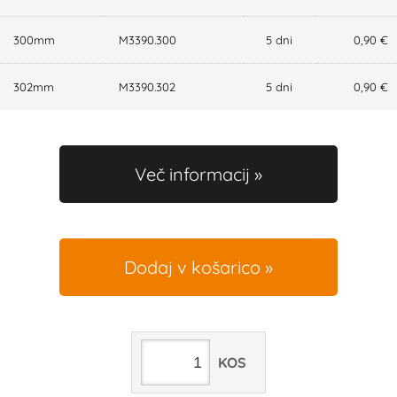
300mm
M3390.300
5 dni
0,90 €
302mm
M3390.302
5 dni
0,90 €
Več informacij
Dodaj v košarico
KOS