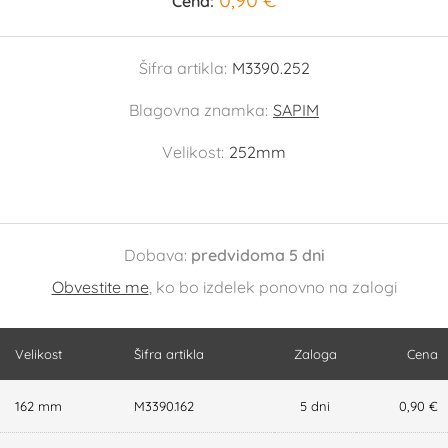
Cena:
Šifra artikla:
M3390.252
Blagovna znamka:
SAPIM
Velikost:
252mm
Dobava:
predvidoma 5 dni
Obvestite me
, ko bo izdelek ponovno na zalogi
Velikost
Šifra artikla
Zaloga
Cena
162 mm
M3390.162
5 dni
0,90 €