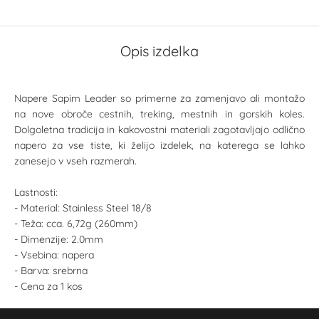
Opis izdelka
Napere Sapim Leader so primerne za zamenjavo ali montažo
na nove obroče cestnih, treking, mestnih in gorskih koles.
Dolgoletna tradicija in kakovostni materiali zagotavljajo odlično
napero za vse tiste, ki želijo izdelek, na katerega se lahko
zanesejo v vseh razmerah.
Lastnosti:
- Material: Stainless Steel 18/8
- Teža: cca. 6,72g (260mm)
- Dimenzije: 2.0mm
- Vsebina: napera
- Barva: srebrna
- Cena za 1 kos