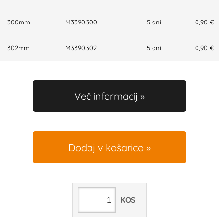
300mm
M3390.300
5 dni
0,90 €
302mm
M3390.302
5 dni
0,90 €
Več informacij
Dodaj v košarico
KOS