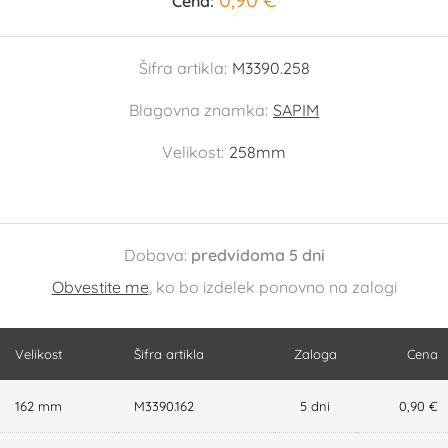
Cena:
Šifra artikla:
M3390.258
Blagovna znamka:
SAPIM
Velikost:
258mm
Dobava:
predvidoma 5 dni
Obvestite me
, ko bo izdelek ponovno na zalogi
Velikost
Šifra artikla
Zaloga
Cena
162 mm
M3390.162
5 dni
0,90 €