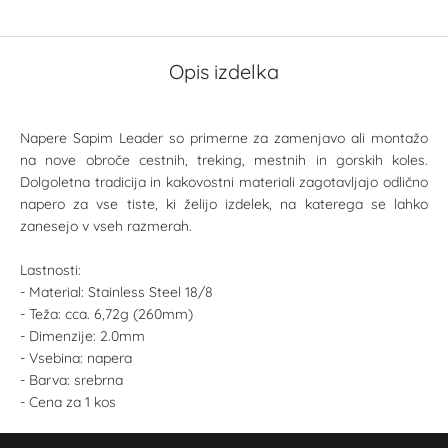
Opis izdelka
Napere Sapim Leader so primerne za zamenjavo ali montažo
na nove obroče cestnih, treking, mestnih in gorskih koles.
Dolgoletna tradicija in kakovostni materiali zagotavljajo odlično
napero za vse tiste, ki želijo izdelek, na katerega se lahko
zanesejo v vseh razmerah.
Lastnosti:
- Material: Stainless Steel 18/8
- Teža: cca. 6,72g (260mm)
- Dimenzije: 2.0mm
- Vsebina: napera
- Barva: srebrna
- Cena za 1 kos