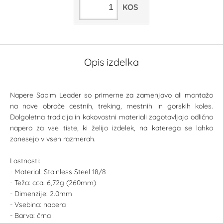
KOS
Opis izdelka
Napere Sapim Leader so primerne za zamenjavo ali montažo
na nove obroče cestnih, treking, mestnih in gorskih koles.
Dolgoletna tradicija in kakovostni materiali zagotavljajo odlično
napero za vse tiste, ki želijo izdelek, na katerega se lahko
zanesejo v vseh razmerah.
Lastnosti:
- Material: Stainless Steel 18/8
- Teža: cca. 6,72g (260mm)
- Dimenzije: 2.0mm
- Vsebina: napera
- Barva: črna