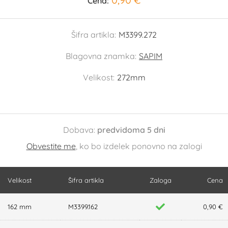
Cena:
Šifra artikla:
M3399.272
Blagovna znamka:
SAPIM
Velikost:
272mm
Dobava:
predvidoma 5 dni
Obvestite me
, ko bo izdelek ponovno na zalogi
Velikost
Šifra artikla
Zaloga
Cena
162 mm
M3399.162
0,90 €