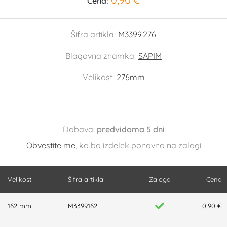
Cena:
Šifra artikla:
M3399.276
Blagovna znamka:
SAPIM
Velikost:
276mm
Dobava:
predvidoma 5 dni
Obvestite me
, ko bo izdelek ponovno na zalogi
Velikost
Šifra artikla
Zaloga
Cena
162 mm
M3399.162
0,90 €