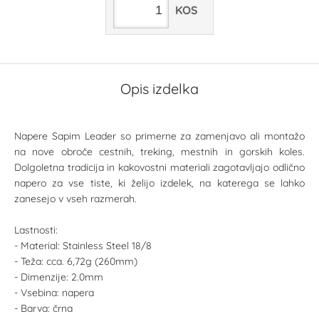
KOS
Opis izdelka
Napere Sapim Leader so primerne za zamenjavo ali montažo
na nove obroče cestnih, treking, mestnih in gorskih koles.
Dolgoletna tradicija in kakovostni materiali zagotavljajo odlično
napero za vse tiste, ki želijo izdelek, na katerega se lahko
zanesejo v vseh razmerah.
Lastnosti:
- Material: Stainless Steel 18/8
- Teža: cca. 6,72g (260mm)
- Dimenzije: 2.0mm
- Vsebina: napera
- Barva: črna