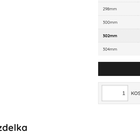
298mm
300mm
302mm
304mm
KO
izdelka