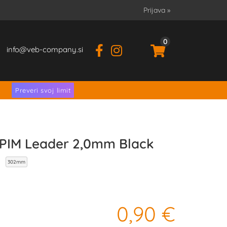
Prijava
»
0
info
veb-company.si
.
Preveri svoj limit
PIM Leader 2,0mm Black
K
302mm
0,90 €