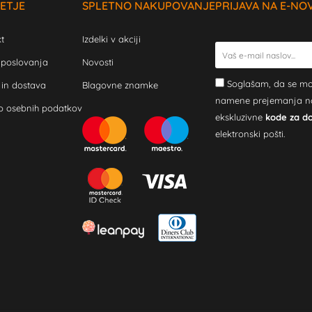
ETJE
SPLETNO NAKUPOVANJE
PRIJAVA NA E-NO
t
Izdelki v akciji
 poslovanja
Novosti
Soglašam, da se mo
 in dostava
Blagovne znamke
namene prejemanja novi
o osebnih podatkov
ekskluzivne
kode za d
elektronski pošti.