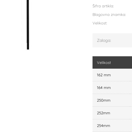
Šifra artikla:
Blagovna znamka:
Velikost:
Zaloga:
Velikost
162 mm
164 mm
250mm
252mm
254mm