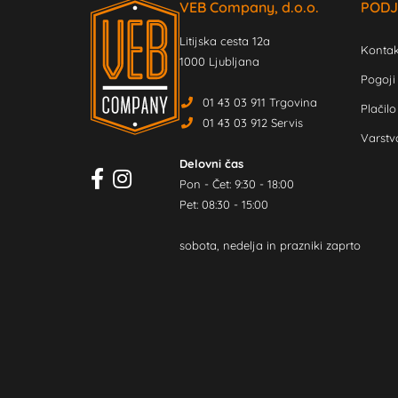
VEB Company, d.o.o.
PODJ
Litijska cesta 12a
Kontak
1000 Ljubljana
Pogoji
01 43 03 911 Trgovina
Plačilo
01 43 03 912 Servis
Varstv
Delovni čas
Pon - Čet: 9:30 - 18:00
Pet: 08:30 - 15:00
sobota, nedelja in prazniki zaprto