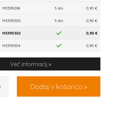
M3399.298
5 dni
0,90 €
M3399.300
5 dni
0,90 €
M3399.302
0,90 €
M3399.304
0,90 €
Več informacij
Dodaj v košarico
S