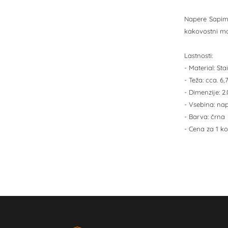
Napere Sapim 
kakovostni mat
Lastnosti:
- Material: Sta
- Teža: cca. 
- Dimenzije: 
- Vsebina: na
- Barva: črna
- Cena za 1 ko