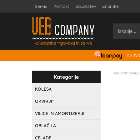
Servis
Kontakt
Zaposlitev
Znamke
NOVO
veb-company.s
Kategorije
KOLESA
OKVIRJI*
VILICE IN AMORTIZERJI
OBLAČILA
ČELADE