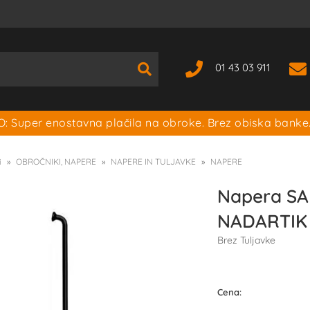
01 43 03 911
: Super enostavna plačila na obroke. Brez obiska banke
i
OBROČNIKI, NAPERE
NAPERE IN TULJAVKE
NAPERE
Napera SA
NADARTI
Brez Tuljavke
Cena: