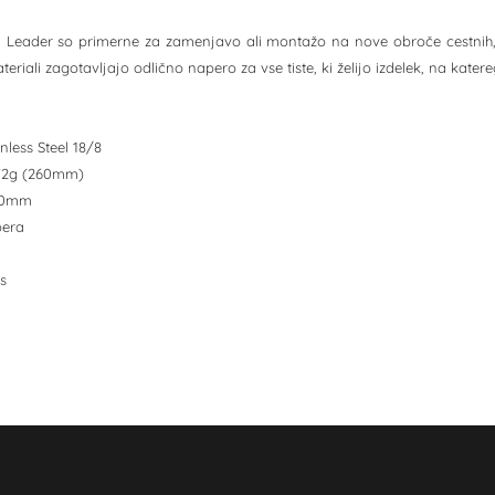
Leader so primerne za zamenjavo ali montažo na nove obroče cestnih, tre
eriali zagotavljajo odlično napero za vse tiste, ki želijo izdelek, na kate
inless Steel 18/8
6,72g (260mm)
2.0mm
pera
s