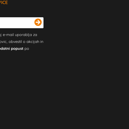
VICE
j e-mail uporablja za
c, obvestil o akcijah in
odatni popust
po