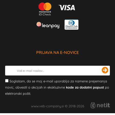
PRIJAVA NA E-NOVICE
Soglašam, da se moj e-mail uporablja za namene prejemanja
novic, obvestil o akcijah in ekskluzivne
kode za dodatni popust
po
elektronski pošti.
www.veb-company.si © 2018-2026