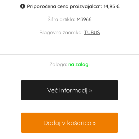
Priporočena cena proizvajalca*:
14,95 €
Šifra artikla:
M3966
Blagovna znamka:
TUBUS
Zaloga:
na zalogi
Več informacij
Dodaj v košarico