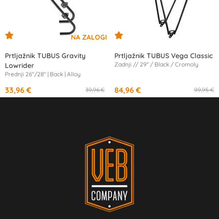
Prtljažnik TUBUS Gravity
Prtljažnik TUBUS Vega Classic
Zadnji // 29'' / Black / Cromoly
Lowrider
Prednji 26"/28" | Back | Alloy
33,96 €
84,96 €
39,96 €
99,95 €
od
15,66 €
/mesec