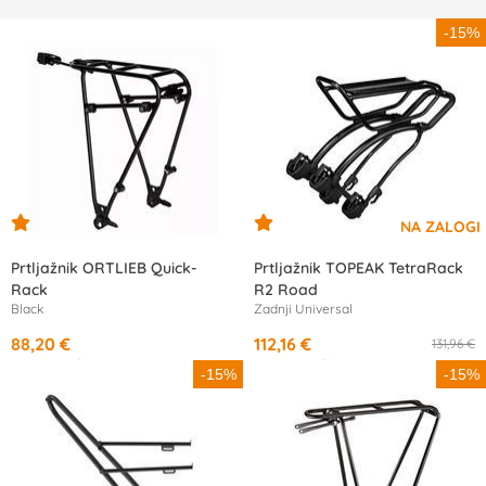
-15%
Prtljažnik ORTLIEB Quick-
Prtljažnik TOPEAK TetraRack
Rack
R2 Road
Black
Zadnji Universal
88,20 €
112,16 €
131,96 €
od
16,21 €
/mesec
od
10,52 €
/mesec
-15%
-15%