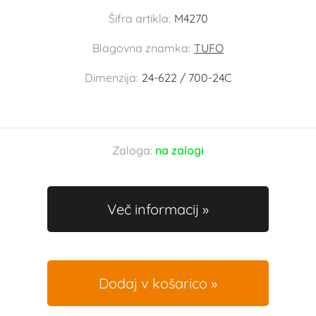
Šifra artikla:
M4270
Blagovna znamka:
TUFO
Dimenzija:
24-622 / 700-24C
Zaloga:
na zalogi
Več informacij
Dodaj v košarico