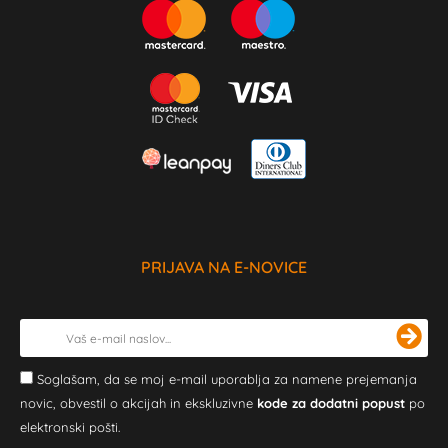
PRIJAVA NA E-NOVICE
Soglašam, da se moj e-mail uporablja za namene prejemanja
novic, obvestil o akcijah in ekskluzivne
kode za dodatni popust
po
elektronski pošti.