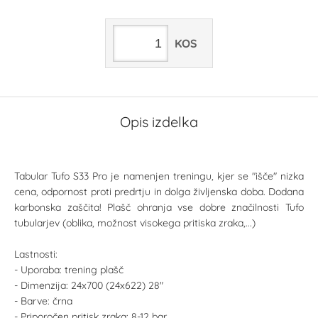
KOS
Opis izdelka
Tabular Tufo S33 Pro je namenjen treningu, kjer se "išče" nizka
cena, odpornost proti predrtju in dolga življenska doba. Dodana
karbonska zaščita! Plašč ohranja vse dobre značilnosti Tufo
tubularjev (oblika, možnost visokega pritiska zraka,...)
Lastnosti:
- Uporaba: trening plašč
- Dimenzija: 24x700 (24x622) 28"
- Barve: črna
- Priporočen pritisk zraka: 8-12 bar