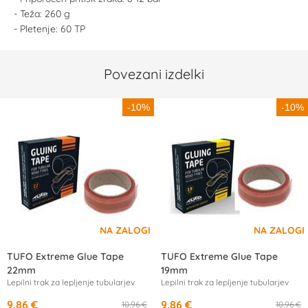
- Teža: 260 g
- Pletenje: 60 TP
Povezani izdelki
-10%
-10%
TUFO Extreme Glue Tape
TUFO Extreme Glue Tape
22mm
19mm
Lepilni trak za lepljenje tubularjev
Lepilni trak za lepljenje tubularjev
9,86 €
9,86 €
10,96 €
10,96 €