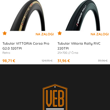
Tubular VITTORIA Corsa Pro
Tubular Vittoria Rally RVC
G2.0 320TPI
220TPI
Retro
25×700 // Črna
98,71 €
31,96 €
124,95 €
39,96 €
od
18,24 €
/mesec