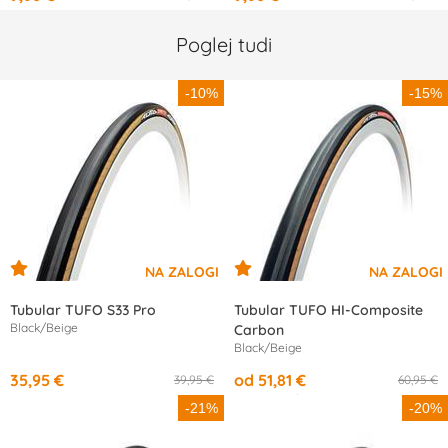
Poglej tudi
-10%
-15%
Tubular TUFO S33 Pro
Tubular TUFO HI-Composite
Black/Beige
Carbon
Black/Beige
35,95 €
od 51,81 €
39,95 €
60,95 €
od
17,33 €
/mesec
-21%
-20%