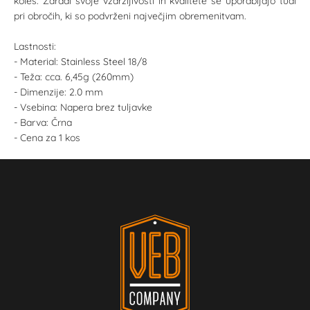
koles. Zaradi svoje vzdržljivosti in kvalitete se uporabljajo tudi
pri obročih, ki so podvrženi največjim obremenitvam.
Lastnosti:
- Material: Stainless Steel 18/8
- Teža: cca. 6,45g (260mm)
- Dimenzije: 2.0 mm
- Vsebina: Napera brez tuljavke
- Barva: Črna
- Cena za 1 kos