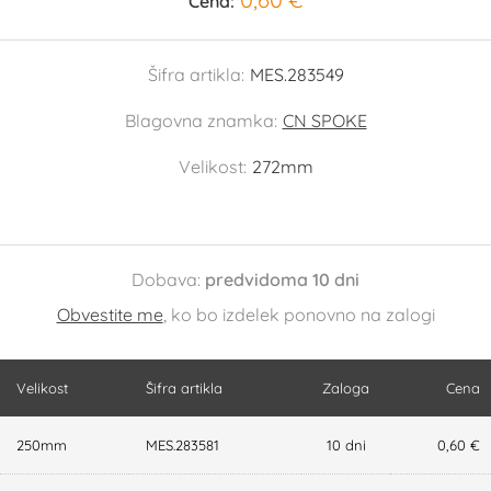
Cena:
Šifra artikla:
MES.283549
Blagovna znamka:
CN SPOKE
Velikost:
272mm
Dobava:
predvidoma 10 dni
Obvestite me
, ko bo izdelek ponovno na zalogi
Velikost
Šifra artikla
Zaloga
Cena
250mm
MES.283581
10 dni
0,60 €