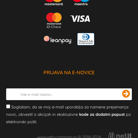
PRIJAVA NA E-NOVICE
Soglašam, da se moj e-mail uporablja za namene prejemanja
novic, obvestil o akcijah in ekskluzivne
kode za dodatni popust
po
elektronski pošti.
www.veb-company.si © 2018-2026