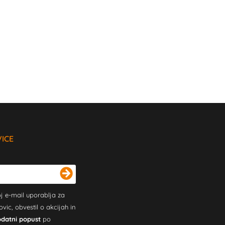
VICE
j e-mail uporablja za
c, obvestil o akcijah in
odatni popust
po