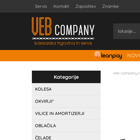
Servis
Kontakt
Zaposlitev
Znamke
NOVO
veb-company.s
Kategorije
KOLESA
OKVIRJI*
VILICE IN AMORTIZERJI
OBLAČILA
ČELADE