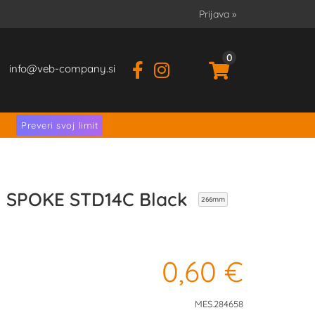
Prijava
»
0
info
veb-company.si
.
Preveri svoj limit
 SPOKE STD14C Black
266mm
0,60 €
MES.284658