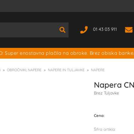
01 43 03 911
: Super enostavna plačila na obroke. Brez obiska banke
i
OBROČNIKI, NAPERE
NAPERE IN TULJAVKE
NAPERE
Napera CN
Brez Tuljavke
Cena:
Šifra artikla: