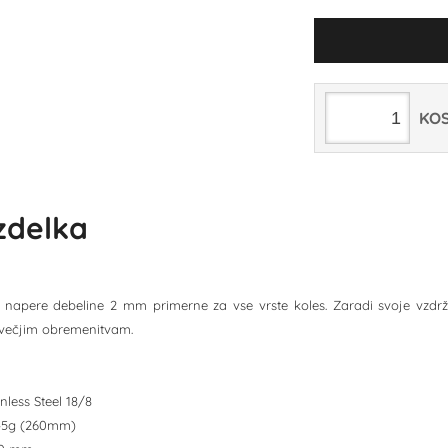
KO
izdelka
l napere debeline 2 mm primerne za vse vrste koles. Zaradi svoje vzdržlji
jvečjim obremenitvam.
inless Steel 18/8
6,45g (260mm)