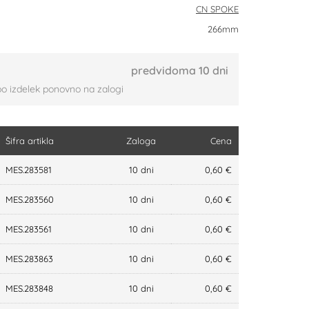
CN SPOKE
266mm
predvidoma 10 dni
bo izdelek ponovno na zalogi
Šifra artikla
Zaloga
Cena
MES.283581
10 dni
0,60 €
MES.283560
10 dni
0,60 €
MES.283561
10 dni
0,60 €
MES.283863
10 dni
0,60 €
MES.283848
10 dni
0,60 €