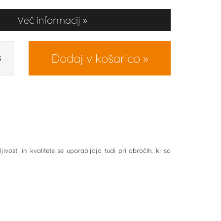
Več informacij
Dodaj v košarico
S
vosti in kvalitete se uporabljajo tudi pri obročih, ki so