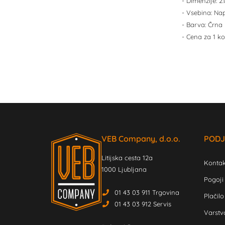
- Dimenzije: 
- Vsebina: Nap
- Barva: Črna
- Cena za 1 ko
VEB Company, d.o.o.
PODJ
Litijska cesta 12a
Kontak
1000 Ljubljana
Pogoji
01 43 03 911 Trgovina
Plačilo
01 43 03 912 Servis
Varstv