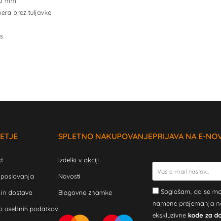
2.0 mm
era brez tuljavke
s
ETJE
SPLETNO NAKUPOVANJE
PRIJAVA NA E-NO
t
Izdelki v akciji
 poslovanja
Novosti
Soglašam, da se mo
 in dostava
Blagovne znamke
namene prejemanja novi
o osebnih podatkov
ekskluzivne
kode za d