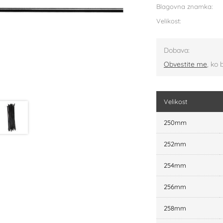
Blagovna znamka:
Velikost:
Dobava:
Obvestite me
, ko 
Velikost
250mm
252mm
254mm
256mm
258mm