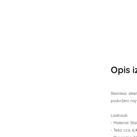
Opis 
Stainless stee
podvrženi na
Lastnosti:
- Material: Sta
- Teža: cca. 