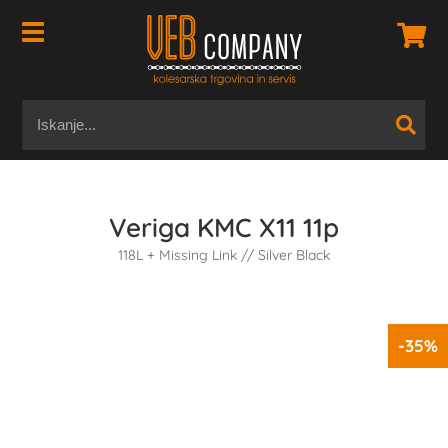
Veriga KMC X11 11p
118L + Missing Link // Silver Black
-35%