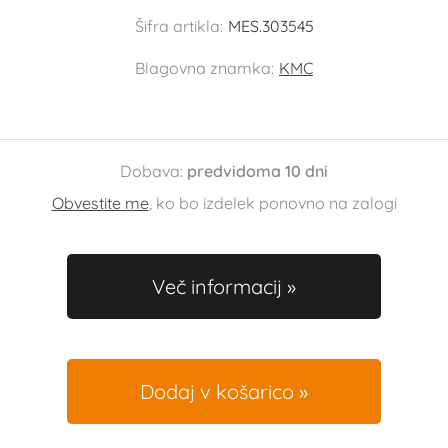
Šifra artikla:
MES.303545
Blagovna znamka:
KMC
Dobava:
predvidoma 10 dni
Obvestite me
, ko bo izdelek ponovno na zalogi
Več informacij
Dodaj v košarico