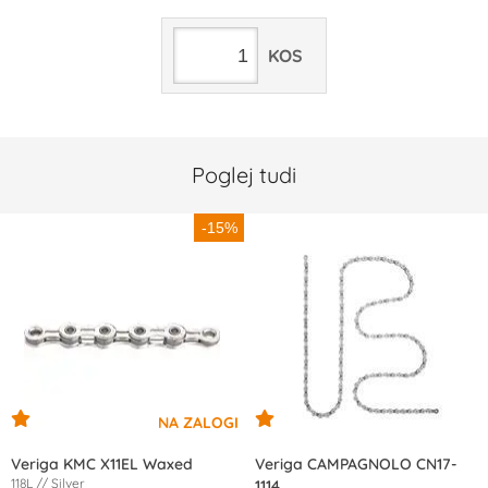
KOS
Poglej tudi
-15%
Veriga KMC X11EL Waxed
Veriga CAMPAGNOLO CN17-
118L // Silver
1114