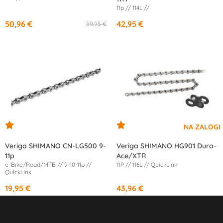
11p // 114L //
50,96 €
42,95 €
59,95 €
od
17,00 €
/mesec
Veriga SHIMANO CN-LG500 9-
Veriga SHIMANO HG901 Dura-
11p
Ace/XTR
e-Bike/Road/MTB // 9-10-11p //
11P // 116L // QuickLink
QuickLink
19,95 €
43,96 €