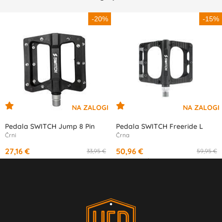
-20%
-15%
Pedala SWITCH Jump 8 Pin
Pedala SWITCH Freeride L
Črni
Črna
27,16 €
50,96 €
33,95 €
59,95 €
od
17,00 €
/mesec