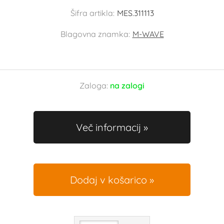
Šifra artikla:
MES.311113
Blagovna znamka:
M-WAVE
Zaloga:
na zalogi
Več informacij
Dodaj v košarico