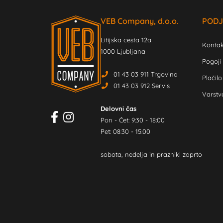
VEB Company, d.o.o.
PODJ
Litijska cesta 12a
Kontak
1000 Ljubljana
Pogoji
01 43 03 911 Trgovina
Plačilo
01 43 03 912 Servis
Varstv
Delovni čas
Pon - Čet: 9:30 - 18:00
Pet: 08:30 - 15:00
sobota, nedelja in prazniki zaprto