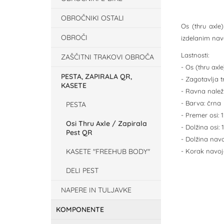
OBROČNIKI OSTALI
Os (thru axle
OBROČI
izdelanim nav
Lastnosti:
ZAŠČITNI TRAKOVI OBROČA
- Os (thru axl
PESTA, ZAPIRALA QR,
- Zagotavlja t
KASETE
- Ravna nalež
- Barva: črna
PESTA
- Premer osi:
Osi Thru Axle / Zapirala
- Dolžina osi:
Pest QR
- Dolžina nav
KASETE "FREEHUB BODY"
- Korak navoj
DELI PEST
NAPERE IN TULJAVKE
KOMPONENTE