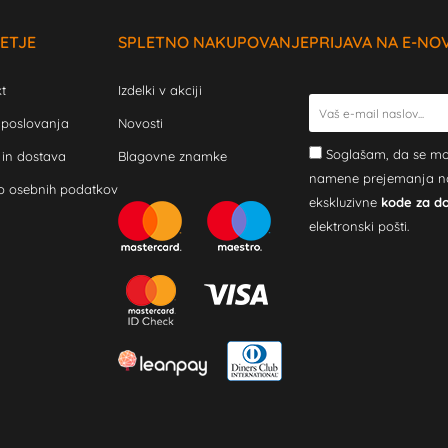
ETJE
SPLETNO NAKUPOVANJE
PRIJAVA NA E-NO
t
Izdelki v akciji
 poslovanja
Novosti
Soglašam, da se mo
 in dostava
Blagovne znamke
namene prejemanja novi
o osebnih podatkov
ekskluzivne
kode za d
elektronski pošti.