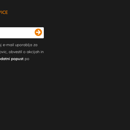
VICE
j e-mail uporablja za
c, obvestil o akcijah in
odatni popust
po