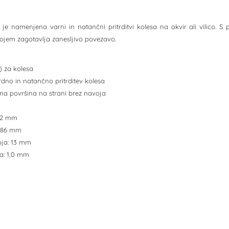
) je namenjena varni in natančni pritrditvi kolesa na okvir ali vilico
ojem zagotavlja zanesljivo povezavo.
e) za kolesa
rdno in natančno pritrditev kolesa
na površina na strani brez navoja
 12 mm
 186 mm
oja: 13 mm
a: 1,0 mm