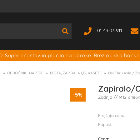
01 43 03 911
: Super enostavna plačila na obroke. Brez obiska banke
i
OBROČNIKI, NAPERE
PESTA, ZAPIRALA QR, KASETE
Osi Thru Axle / Za
Zapiralo/
-5%
Zadnja // M12 x 18
Prejšnja cena:
Popust:
Cena: