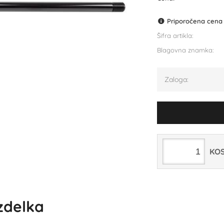
Priporočena cena p
Šifra artikla:
Blagovna znamka:
Zaloga:
KO
izdelka