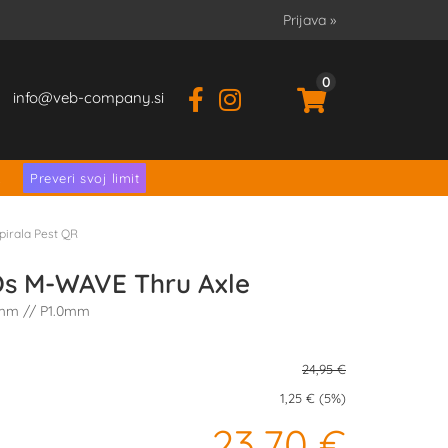
Prijava
»
0
info
veb-company.si
.
Preveri svoj limit
pirala Pest QR
Os M-WAVE Thru Axle
6mm // P1.0mm
24,95 €
1,25 € (5%)
23,70 €