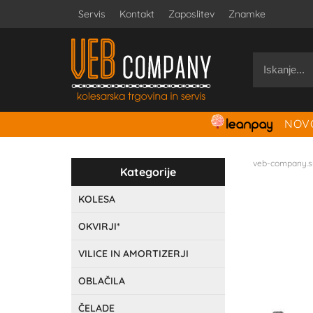
Servis
Kontakt
Zaposlitev
Znamke
NOVO
veb-company.s
Kategorije
KOLESA
OKVIRJI*
VILICE IN AMORTIZERJI
OBLAČILA
ČELADE