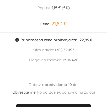
Popust:
1,15 € (5%)
21,80 €
Cena:
Priporočena cena proizvajalca*:
22,95 €
Šifra artikla:
MES.321193
Blagovna znamka:
M-WAVE
Dobava:
predvidoma 10 dni
Obvestite me
, ko bo izdelek ponovno na zalogi