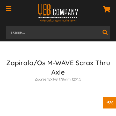
Zapiralo/Os M-WAVE Scrax Thru
Axle
Zadnje 12x148 178mm 12X1.5
-5%