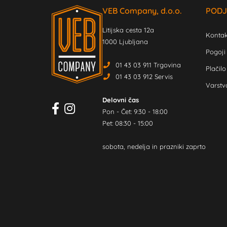
VEB Company, d.o.o.
PODJ
Litijska cesta 12a
Kontak
1000 Ljubljana
Pogoji
01 43 03 911 Trgovina
Plačilo
01 43 03 912 Servis
Varstv
Delovni čas
Pon - Čet: 9:30 - 18:00
Pet: 08:30 - 15:00
sobota, nedelja in prazniki zaprto