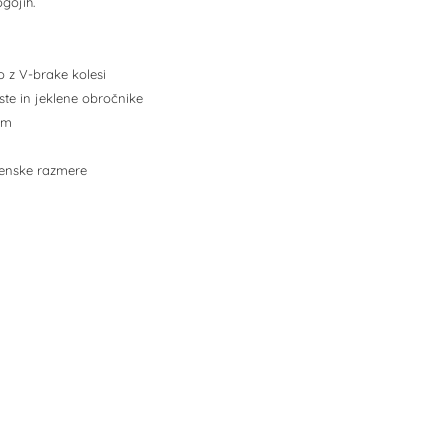
gojih.
o z V-brake kolesi
ste in jeklene obročnike
mm
menske razmere