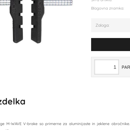
Blagovna znamka:
Zaloga:
PA
izdelka
ge M-WAVE V-brake so primerne za aluminijaste in jeklene obročnike