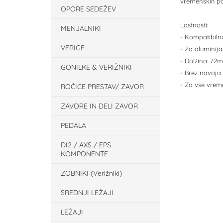
vremenskih po
OPORE SEDEŽEV
Lastnosti:
MENJALNIKI
- Kompatibiln
VERIGE
- Za aluminija
- Dolžina: 72
GONILKE & VERIŽNIKI
- Brez navoja
- Za vse vre
ROČICE PRESTAV/ ZAVOR
ZAVORE IN DELI ZAVOR
PEDALA
DI2 / AXS / EPS
KOMPONENTE
ZOBNIKI (Verižniki)
SREDNJI LEŽAJI
LEŽAJI