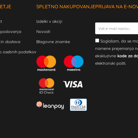
ETJE
SPLETNO NAKUPOVANJE
PRIJAVA NA E-NO
t
Izdelki v akciji
 poslovanja
Novosti
Soglašam, da se mo
 in dostava
Blagovne znamke
namene prejemanja novi
o osebnih podatkov
ekskluzivne
kode za d
elektronski pošti.