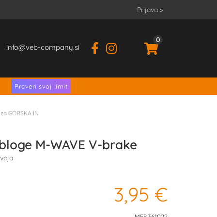
Prijava
»
0
info
veb-company.si
.
Preveri svoj limit
 za GORSKA IN
bloge M-WAVE V-brake
voja
3,95 €
MES.361022