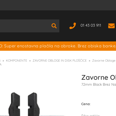
01 43 03 911
: Super enostavna plačila na obroke. Brez obiska banke
i
KOMPONENTE
ZAVORNE OBLOGE IN DISK PLOŠČICE
Zavorne Obloge
A
Zavorne O
72mm Black Brez Na
Cena:
Šifra artikla: