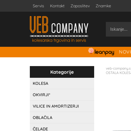
Servis
Kontakt
Zaposlitev
Znamke
NOVO
veb-company.s
Kategorije
OSTALA KOLES
KOLESA
OKVIRJI*
VILICE IN AMORTIZERJI
OBLAČILA
ČELADE