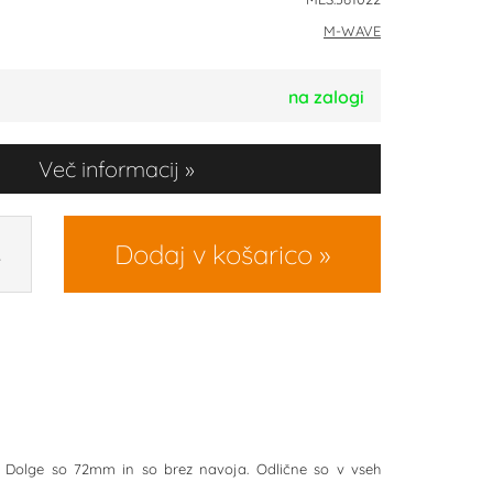
M-WAVE
na zalogi
Več informacij
Dodaj v košarico
R
. Dolge so 72mm in so brez navoja. Odlične so v vseh