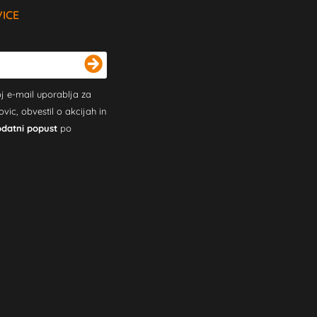
VICE
j e-mail uporablja za
c, obvestil o akcijah in
odatni popust
po