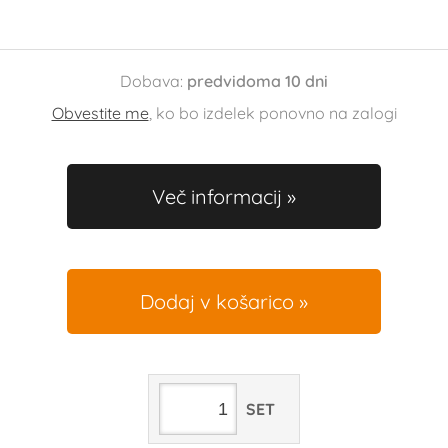
Dobava:
predvidoma 10 dni
Obvestite me
, ko bo izdelek ponovno na zalogi
Več informacij
Dodaj v košarico
SET