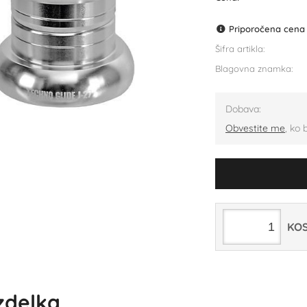
Priporočena cena p
Šifra artikla:
Blagovna znamka:
Dobava:
Obvestite me
, ko 
KO
izdelka