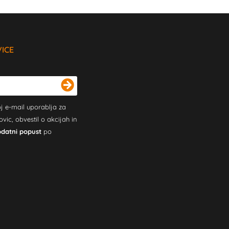
VICE
j e-mail uporablja za
c, obvestil o akcijah in
odatni popust
po