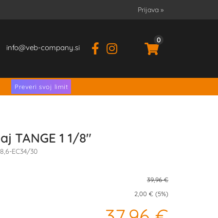
Prijava
»
0
info
veb-company.si
.
Preveri svoj limit
žaj TANGE 1 1/8"
28,6-EC34/30
39,96 €
2,00 € (5%)
37,96 €