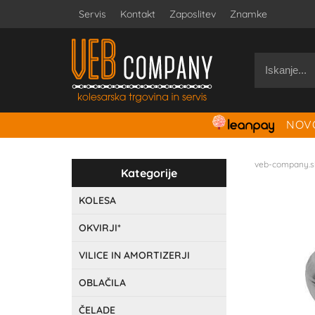
Servis
Kontakt
Zaposlitev
Znamke
NOVO
veb-company.s
Kategorije
KOLESA
OKVIRJI*
VILICE IN AMORTIZERJI
OBLAČILA
ČELADE