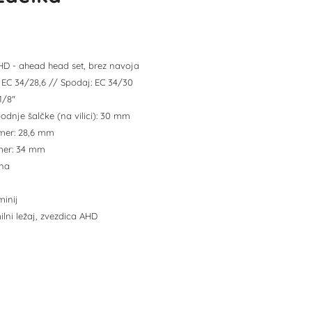
AHD - ahead head set, brez navoja
: EC 34/28,6 // Spodaj: EC 34/30
1/8"
podnje šalčke (na vilici): 30 mm
emer: 28,6 mm
mer: 34 mm
rna
minij
ilni ležaj, zvezdica AHD