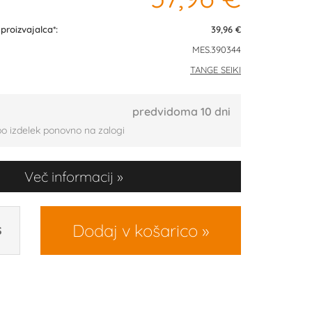
roizvajalca*:
39,96 €
MES.390344
TANGE SEIKI
predvidoma 10 dni
bo izdelek ponovno na zalogi
Več informacij
Dodaj v košarico
S