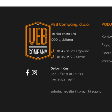
VEB Company, d.o.o.
PODJ
Litijska cesta 12a
Kontak
1000 Ljubljana
Pogoji
01 43 03 911 Trgovina
Plačilo
01 43 03 912 Servis
Varstv
Delovni čas
Pon - Čet: 9:30 - 18:00
Pet: 08:30 - 15:00
sobota, nedelja in prazniki zaprto