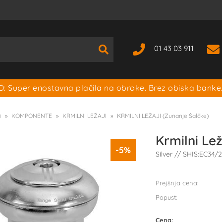
01 43 03 911
: Super enostavna plačila na obroke. Brez obiska banke
i
KOMPONENTE
KRMILNI LEŽAJI
KRMILNI LEŽAJI (Zunanje Šalčke)
Krmilni Le
-5%
Silver // SHIS:EC34/
Prejšnja cena:
Popust:
Cena: