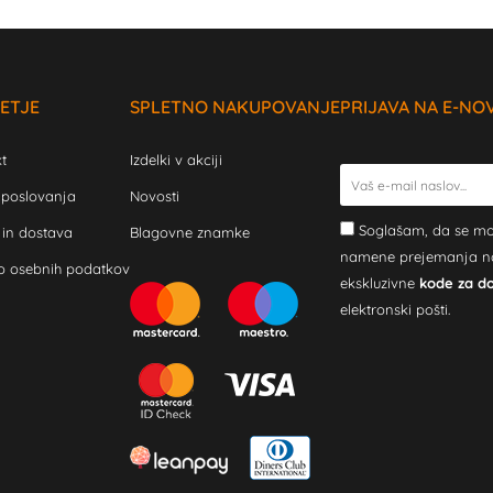
ETJE
SPLETNO NAKUPOVANJE
PRIJAVA NA E-NO
t
Izdelki v akciji
 poslovanja
Novosti
Soglašam, da se mo
 in dostava
Blagovne znamke
namene prejemanja novi
o osebnih podatkov
ekskluzivne
kode za d
elektronski pošti.