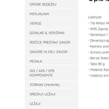
OPORE SEDEŽEV
MENJALNIKI
Lastnosti:
- Tip ležaja: 
VERIGE
- SHIS: Zgoraj
GONILKE & VERIŽNIKI
- Dimenzija: 1 
- Dimenzija s
ROČICE PRESTAV/ ZAVOR
- Notranji pr
ZAVORE IN DELI ZAVOR
- Zunanji pre
- Barva: Sreb
PEDALA
- Teža: 85 g
- Material: Alu
DI2 / AXS / EPS
KOMPONENTE
- Vsebina: krm
ZOBNIKI (Verižniki)
SREDNJI LEŽAJI
LEŽAJI