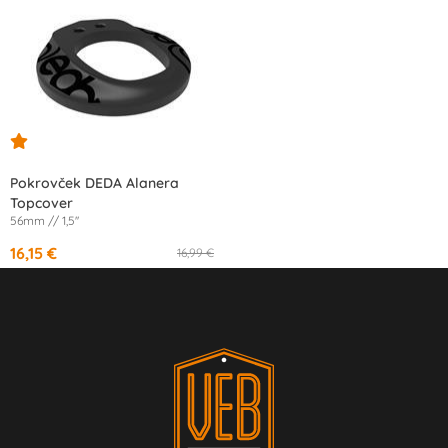
Pokrovček DEDA Alanera
Topcover
56mm // 1,5''
16,15 €
16,99 €