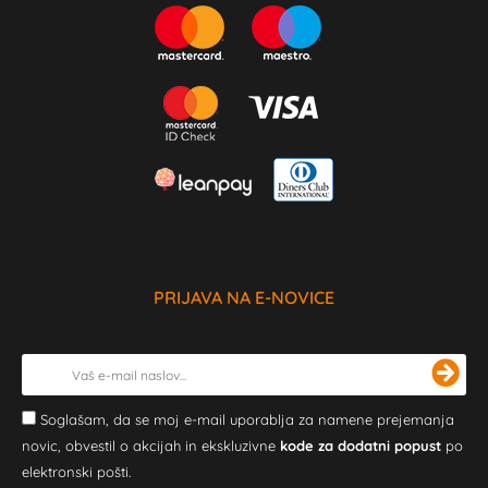
PRIJAVA NA E-NOVICE
Soglašam, da se moj e-mail uporablja za namene prejemanja
novic, obvestil o akcijah in ekskluzivne
kode za dodatni popust
po
elektronski pošti.