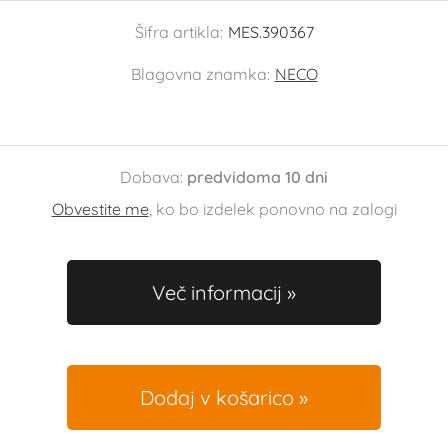
Šifra artikla:
MES.390367
Blagovna znamka:
NECO
Dobava:
predvidoma 10 dni
Obvestite me
, ko bo izdelek ponovno na zalogi
Več informacij
Dodaj v košarico