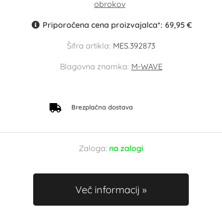
Priporočena cena proizvajalca*:
69,95 €
Šifra artikla:
MES.392873
Blagovna znamka:
M-WAVE
Brezplačna dostava
Zaloga:
na zalogi
Več informacij