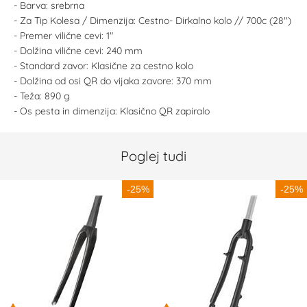
- Barva: srebrna
- Za Tip Kolesa / Dimenzija: Cestno- Dirkalno kolo // 700c (28'')
- Premer vilične cevi: 1"
- Dolžina vilične cevi: 240 mm
- Standard zavor: Klasične za cestno kolo
- Dolžina od osi QR do vijaka zavore: 370 mm
- Teža: 890 g
- Os pesta in dimenzija: Klasično QR zapiralo
Poglej tudi
-25%
-25%