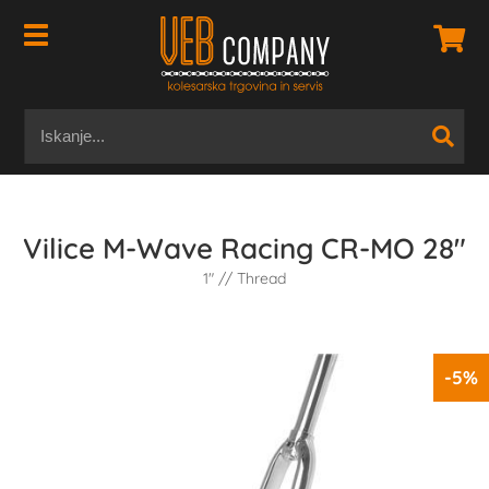
Vilice M-Wave Racing CR-MO 28"
1" // Thread
-5%