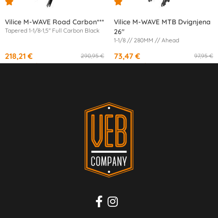
Vilice M-WAVE Road Carbon***
Vilice M-WAVE MTB Dvignjena
Tapered 1-1/8-1,5'' Full Carbon Black
26''
1-1/8 // 280MM // Ahead
218,21 €
73,47 €
290,95 €
97,95 €
od
10,65 €
/mesec
od
13,45 €
/mesec