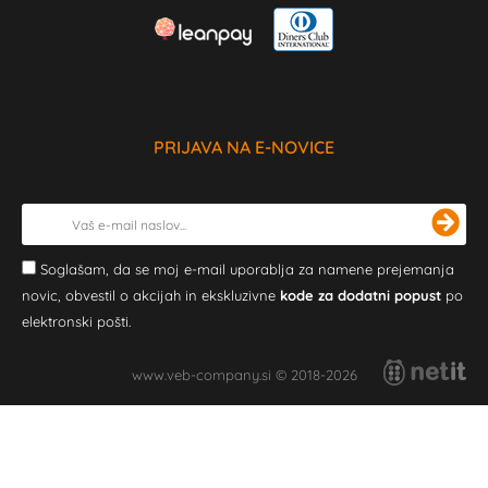
PRIJAVA NA E-NOVICE
Soglašam, da se moj e-mail uporablja za namene prejemanja
novic, obvestil o akcijah in ekskluzivne
kode za dodatni popust
po
elektronski pošti.
www.veb-company.si © 2018-2026