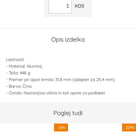
KOS
Opis izdelka
Lastnosti:
- Material: Aluminij
- Teža: 448 g
- Premer pri opori krmila: 31,8 mm (adapter za 25,4 mm)
- Barva: Črna
- Ostalo: Nastavljiva višina in kot opore za podlaket
Poglej tudi
-5%
-20%