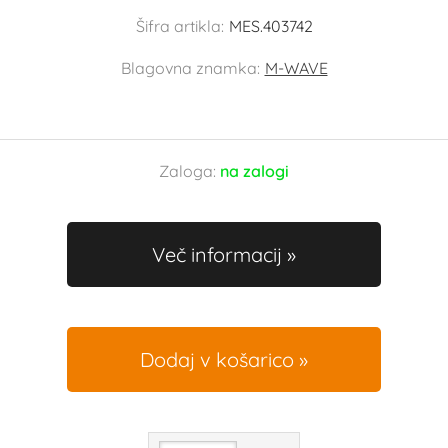
Šifra artikla:
MES.403742
Blagovna znamka:
M-WAVE
Zaloga:
na zalogi
Več informacij
Dodaj v košarico