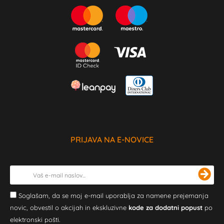
PRIJAVA NA E-NOVICE
Soglašam, da se moj e-mail uporablja za namene prejemanja
novic, obvestil o akcijah in ekskluzivne
kode za dodatni popust
po
elektronski pošti.