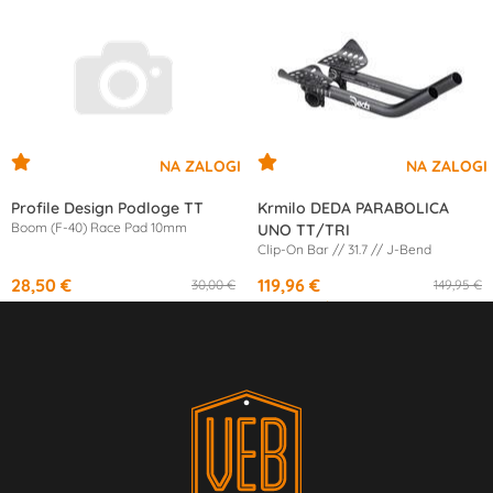
Profile Design Podloge TT
Krmilo DEDA PARABOLICA
Boom (F-40) Race Pad 10mm
UNO TT/TRI
Clip-On Bar // 31.7 // J-Bend
28,50 €
119,96 €
30,00 €
149,95 €
od
11,27 €
/mesec