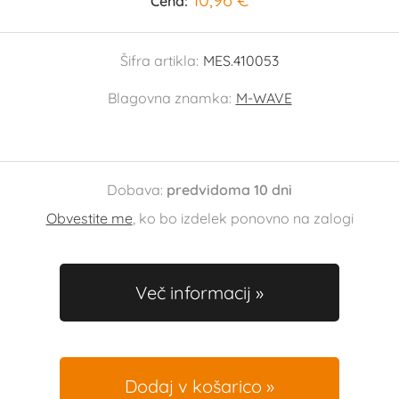
Cena:
Šifra artikla:
MES.410053
Blagovna znamka:
M-WAVE
Dobava:
predvidoma 10 dni
Obvestite me
, ko bo izdelek ponovno na zalogi
Več informacij
Dodaj v košarico