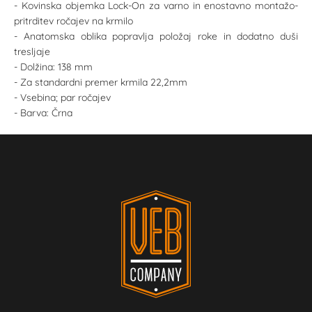
- Kovinska objemka Lock-On za varno in enostavno montažo-
pritrditev ročajev na krmilo
- Anatomska oblika popravlja položaj roke in dodatno duši
tresljaje
- Dolžina: 138 mm
- Za standardni premer krmila 22,2mm
- Vsebina; par ročajev
- Barva: Črna