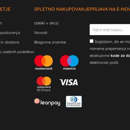
ETJE
SPLETNO NAKUPOVANJE
PRIJAVA NA E-NO
t
Izdelki v akciji
 poslovanja
Novosti
Soglašam, da se mo
 in dostava
Blagovne znamke
namene prejemanja novi
o osebnih podatkov
ekskluzivne
kode za d
elektronski pošti.