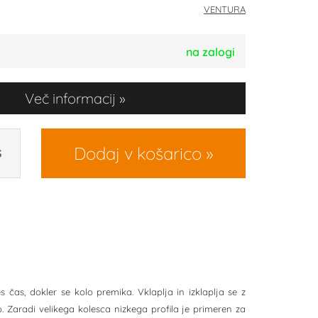
VENTURA
na zalogi
Več informacij
Dodaj v košarico
S
čas, dokler se kolo premika. Vklaplja in izklaplja se z
. Zaradi velikega kolesca nizkega profila je primeren za