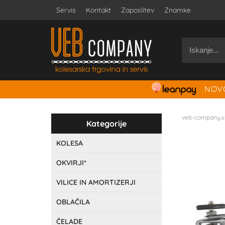
Servis
Kontakt
Zaposlitev
Znamke
NOVO
veb-company.s
Kategorije
KOLESA
OKVIRJI*
VILICE IN AMORTIZERJI
OBLAČILA
ČELADE