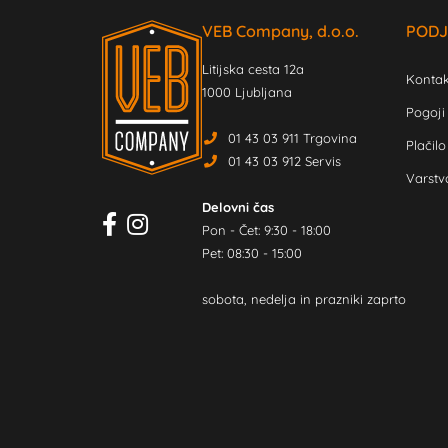
VEB Company, d.o.o.
PODJ
Litijska cesta 12a
Kontak
1000 Ljubljana
Pogoji
01 43 03 911 Trgovina
Plačilo
01 43 03 912 Servis
Varstv
Delovni čas
Pon - Čet: 9:30 - 18:00
Pet: 08:30 - 15:00
sobota, nedelja in prazniki zaprto