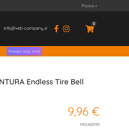
Prijava
»
0
info
veb-company.si
.
Preveri svoj limit
TURA Endless Tire Bell
9,96 €
MES.420195