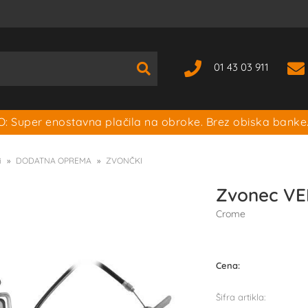
01 43 03 911
: Super enostavna plačila na obroke. Brez obiska banke
i
DODATNA OPREMA
ZVONČKI
Zvonec VEN
Crome
Cena:
Šifra artikla: