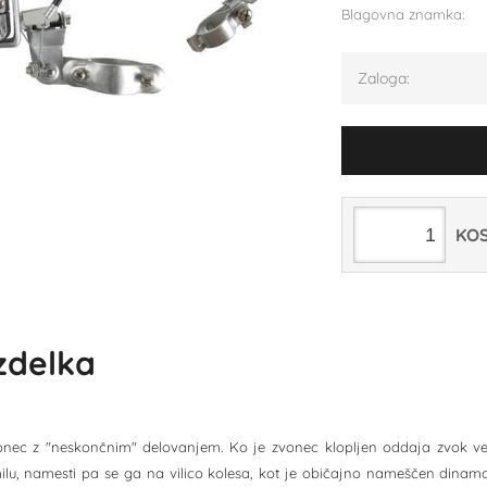
Blagovna znamka:
Zaloga:
KO
izdelka
onec z "neskončnim" delovanjem. Ko je zvonec klopljen oddaja zvok ves 
ilu, namesti pa se ga na vilico kolesa, kot je običajno nameščen dinamo