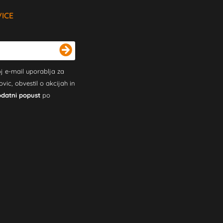
VICE
j e-mail uporablja za
c, obvestil o akcijah in
odatni popust
po