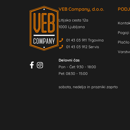
VEB Company, d.o.o.
PODJ
Litijska cesta 12a
Kontak
1000 Ljubljana
Pogoji
01 43 03 911 Trgovina
Plačilo
01 43 03 912 Servis
Varstv
Delovni čas
Pon - Čet: 9:30 - 18:00
Pet: 08:30 - 15:00
sobota, nedelja in prazniki zaprto