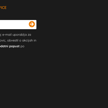
VICE
j e-mail uporablja za
c, obvestil o akcijah in
odatni popust
po