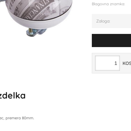
Blagovna znamka:
Zaloga:
KO
izdelka
nec, premera 80mm.