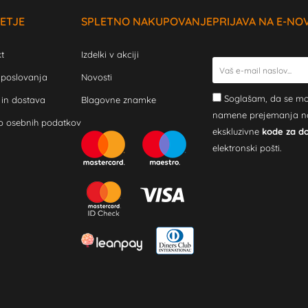
ETJE
SPLETNO NAKUPOVANJE
PRIJAVA NA E-NO
t
Izdelki v akciji
 poslovanja
Novosti
Soglašam, da se mo
 in dostava
Blagovne znamke
namene prejemanja novi
o osebnih podatkov
ekskluzivne
kode za d
elektronski pošti.