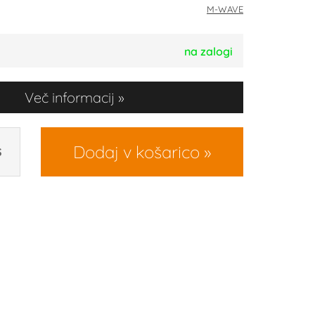
M-WAVE
na zalogi
Več informacij
Dodaj v košarico
S