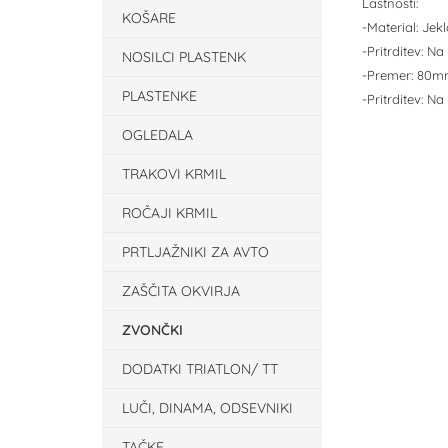
Lastnosti:
KOŠARE
-Material: Jekl
-Pritrditev: N
NOSILCI PLASTENK
-Premer: 80
PLASTENKE
-Pritrditev: N
OGLEDALA
TRAKOVI KRMIL
ROČAJI KRMIL
PRTLJAŽNIKI ZA AVTO
ZAŠČITA OKVIRJA
ZVONČKI
DODATKI TRIATLON/ TT
LUČI, DINAMA, ODSEVNIKI
TAČKE