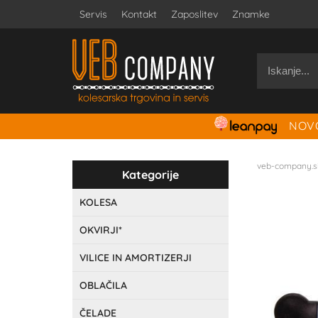
Servis
Kontakt
Zaposlitev
Znamke
NOVO
veb-company.s
Kategorije
KOLESA
OKVIRJI*
VILICE IN AMORTIZERJI
OBLAČILA
ČELADE