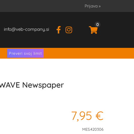
Prijava
»
0
info
veb-company.si
.
Preveri svoj limit
-WAVE Newspaper
7,95 €
MES.420306