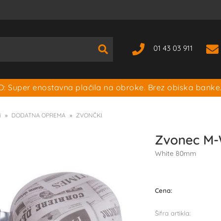
01 43 03 911
: Super enostavna plačila na obroke. Brez obiska banke
i
DODATNA OPREMA
ZVONČKI
Zvonec M
White 80mm
Cena:
Šifra artikla: