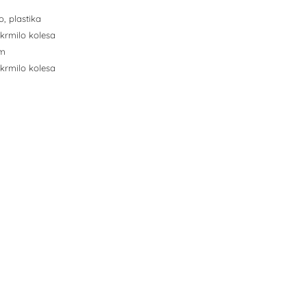
o, plastika
a krmilo kolesa
mm
a krmilo kolesa