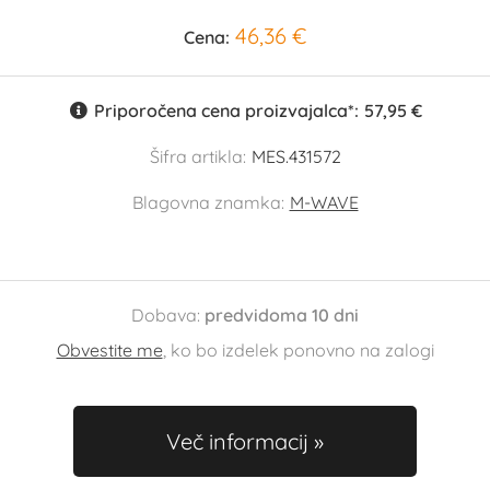
46,36 €
Cena:
Priporočena cena proizvajalca*:
57,95 €
Šifra artikla:
MES.431572
Blagovna znamka:
M-WAVE
Dobava:
predvidoma 10 dni
Obvestite me
, ko bo izdelek ponovno na zalogi
Več informacij