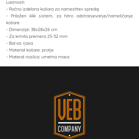
Lastnosti:
- Ročno izdelana košara za namestitev spredaj
- Priložen klik sistem, za hitro odstranjevanje/nameščanje
košare
- Dimenzije: 38x28x26 cm
- Za krmila premera 25-32 mm
- Barva: rjava
- Material košare: protje
- Materal nosilca: umetna masa