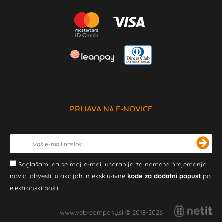
PRIJAVA NA E-NOVICE
Soglašam, da se moj e-mail uporablja za namene prejemanja
novic, obvestil o akcijah in ekskluzivne
kode za dodatni popust
po
elektronski pošti.
www.veb-company.si © 2018-2026