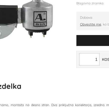
Blagovna znamka:
Dobava:
Obvestite me
, ko 
KO
izdelka
dinamo, montaža na desno stran. Dva priključna konektorja, izredno m