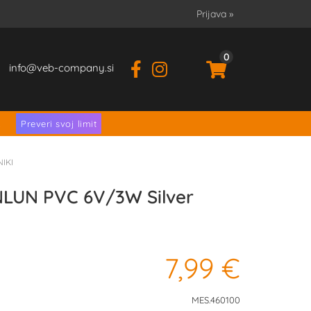
Prijava
»
0
info
veb-company.si
.
Preveri svoj limit
IKI
LUN PVC 6V/3W Silver
7,99 €
MES.460100