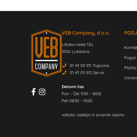
VEB Company, d.o.o.
PODJ
Litijska cesta 12a
Kontak
1000 Ljubljana
Pogoji
01 43 03 911 Trgovina
Plačilo
01 43 03 912 Servis
Varstv
Delovni čas
Pon - Čet: 9:30 - 18:00
Pet: 08:30 - 15:00
sobota, nedelja in prazniki zaprto