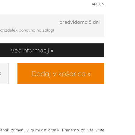
ANLUN
predvidoma 5 dni
bo izdelek ponovno na zalogi
Več informacij
Dodaj v košarico
S
ehak zamenljiv gumijast drsnik. Primerno za vse vrste