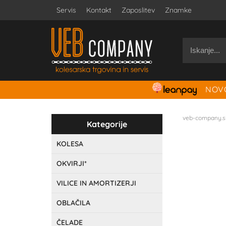
Servis
Kontakt
Zaposlitev
Znamke
NOVO
veb-company.s
Kategorije
KOLESA
OKVIRJI*
VILICE IN AMORTIZERJI
OBLAČILA
ČELADE