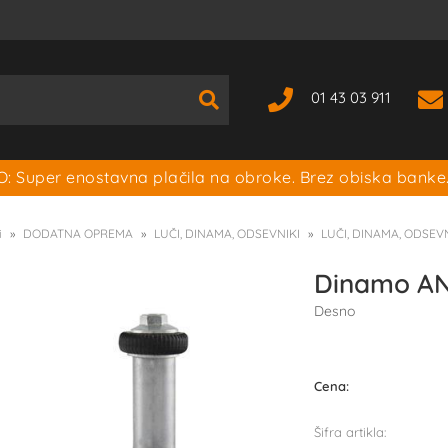
01 43 03 911
: Super enostavna plačila na obroke. Brez obiska banke
i
DODATNA OPREMA
LUČI, DINAMA, ODSEVNIKI
LUČI, DINAMA, ODSEVN
Dinamo AN
Desno
Cena:
Šifra artikla: