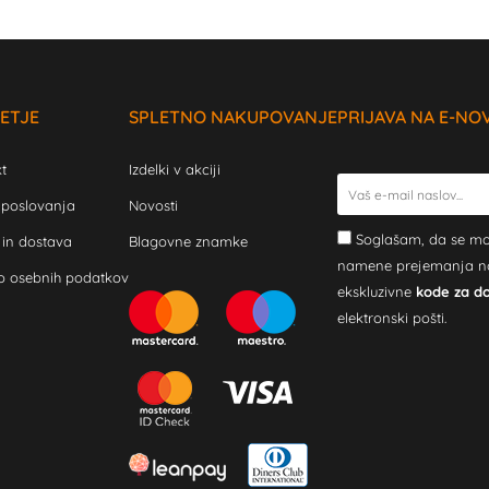
ETJE
SPLETNO NAKUPOVANJE
PRIJAVA NA E-NO
t
Izdelki v akciji
 poslovanja
Novosti
Soglašam, da se mo
 in dostava
Blagovne znamke
namene prejemanja novi
o osebnih podatkov
ekskluzivne
kode za d
elektronski pošti.