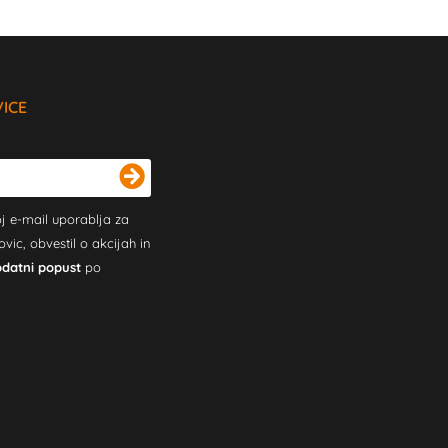
VICE
j e-mail uporablja za
c, obvestil o akcijah in
odatni popust
po