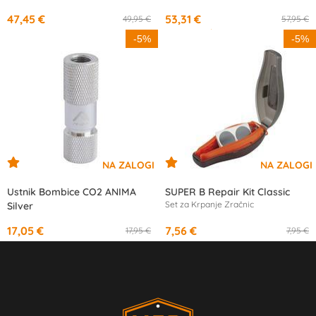
47,45 €
53,31 €
49,95 €
57,95 €
od
17,67 €
/mesec
-5%
-5%
Ustnik Bombice CO2 ANIMA
SUPER B Repair Kit Classic
Set za Krpanje Zračnic
Silver
17,05 €
7,56 €
17,95 €
7,95 €