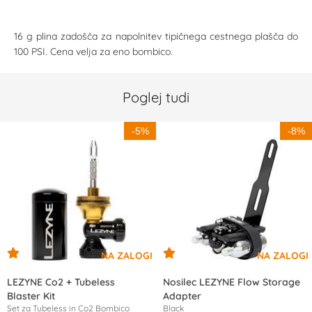
16 g plina zadošča za napolnitev tipičnega cestnega plašča do
100 PSI. Cena velja za eno bombico.
Poglej tudi
-5%
-8%
LEZYNE Co2 + Tubeless
Nosilec LEZYNE Flow Storage
Blaster Kit
Adapter
Set za Tubeless in Co2 Bombico
Black