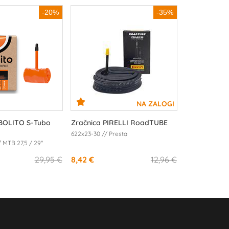
-20%
-35%
BOLITO S-Tubo
Zračnica PIRELLI RoadTUBE
622x23-30 // Presta
MTB 27,5 / 29''
29,95 €
8,42 €
12,96 €