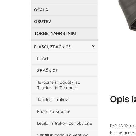
OČALA
OBUTEV
TORBE, NAHRBTNIKI
PLAŠČI, ZRAČNICE
Plašči
ZRAČNICE
Tekočine in Dodatki za
Tubeless in Tubuarje
Opis 
Tubeless Trakovi
Pribor za Krpanje
Lepila in Trakovi za Tubularje
KENDA 12.5 x 
butilne gume,
Ventili in podaljški ventilov