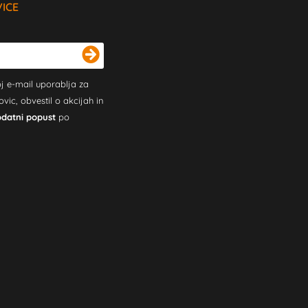
VICE
j e-mail uporablja za
c, obvestil o akcijah in
odatni popust
po