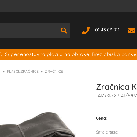
01 43 03 911
: Super enostavna plačila na obroke. Brez obiska banke
i
PLAŠČI, ZRAČNICE
ZRAČNICE
Zračnica 
12.1/2x1,75 + 2.1/4 4
Cena:
Šifra artikla: