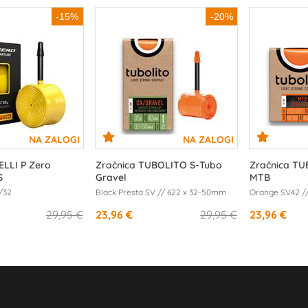
-15%
-20%
ELLI P Zero
Zračnica TUBOLITO S-Tubo
Zračnica TU
S
Gravel
MTB
3/32
Black Presta SV // 622 x 32-50mm
Orange SV42 // 
29,95 €
23,96 €
29,95 €
23,96 €