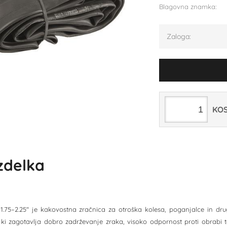
Blagovna znamka:
Zaloga:
KO
izdelka
1.75–2.25" je kakovostna zračnica za otroška kolesa, poganjalce in druge
 ki zagotavlja dobro zadrževanje zraka, visoko odpornost proti obrabi t