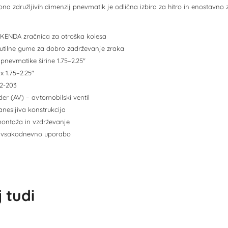
ona združljivih dimenzij pnevmatik je odlična izbira za hitro in enostavn
KENDA zračnica za otroška kolesa
 butilne gume za dobro zadrževanje zraka
pnevmatike širine 1.75–2.25"
 x 1.75–2.25"
2-203
ader (AV) – avtomobilski ventil
anesljiva konstrukcija
ontaža in vzdrževanje
a vsakodnevno uporabo
 tudi