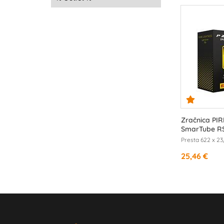
Zračnica PIR
SmarTube R
Presta 622 x 2
25,46 €