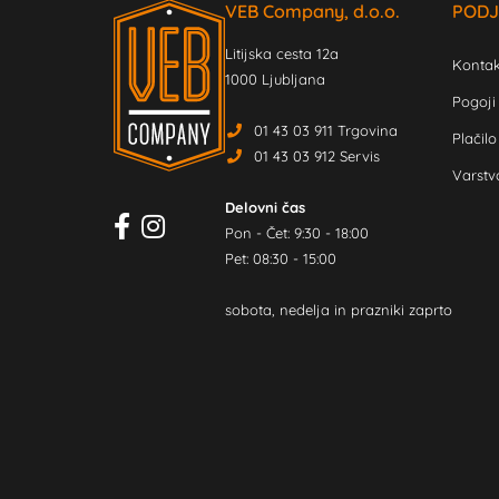
VEB Company, d.o.o.
PODJ
Litijska cesta 12a
Kontak
1000 Ljubljana
Pogoji
01 43 03 911 Trgovina
Plačilo
01 43 03 912 Servis
Varstv
Delovni čas
Pon - Čet: 9:30 - 18:00
Pet: 08:30 - 15:00
sobota, nedelja in prazniki zaprto