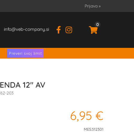
Prijava
»
0
info
veb-company.si
.
Preveri svoj limit
KENDA 12" AV
7/62-203
6,95 €
MES.512301