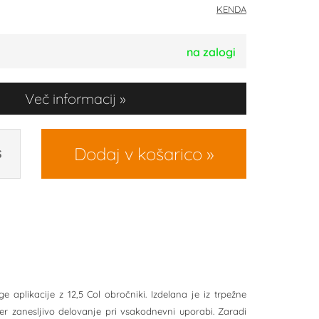
KENDA
na zalogi
Več informacij
Dodaj v košarico
S
 aplikacije z 12,5 Col obročniki. Izdelana je iz trpežne
er zanesljivo delovanje pri vsakodnevni uporabi. Zaradi