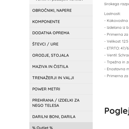
širokega razp
OBROČNIKI, NAPERE
Lastnosti:
- Kakovostna 
KOMPONENTE
- Izdelana iz
DODATNA OPREMA
- Primerna za 
- Velikost: 12.5
ŠTEVCI / URE
- ETRTO: 47/6
ORODJE, STOJALA
- Ventil: Schr
- Trpežna in z
MAZIVA IN ČISTILA
- Enostavna m
- Primerna z
TRENAŽERJI IN VALJI
POWER METRI
PREHRANA / IZDELKI ZA
NEGO TELESA
Poglej
DARILNI BONI, DARILA
Outlet