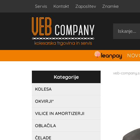
Servis
Kontakt
Zaposlitev
Znamke
NOVO
veb-company.s
Kategorije
KOLESA
OKVIRJI*
VILICE IN AMORTIZERJI
OBLAČILA
ČELADE