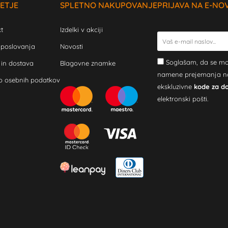
ETJE
SPLETNO NAKUPOVANJE
PRIJAVA NA E-NO
t
Izdelki v akciji
 poslovanja
Novosti
Soglašam, da se mo
 in dostava
Blagovne znamke
namene prejemanja novi
o osebnih podatkov
ekskluzivne
kode za d
elektronski pošti.