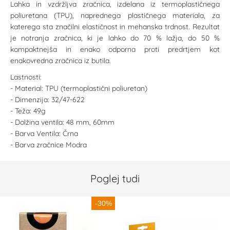
Lahka in vzdržljva zračnica, izdelana iz termoplastičnega
poliuretana (TPU), naprednega plastičnega materiala, za
katerega sta značilni elastičnost in mehanska trdnost. Rezultat
je notranja zračnica, ki je lahko do 70 % lažja, do 50 %
kompaktnejša in enako odporna proti predrtjem kot
enakovredna zračnica iz butila.
Lastnosti:
- Material: TPU (termoplastični poliuretan)
- Dimenzija: 32/47-622
- Teža: 49g
- Dolžina ventila: 48 mm, 60mm
- Barva Ventila: Črna
- Barva zračnice Modra
Poglej tudi
-30%