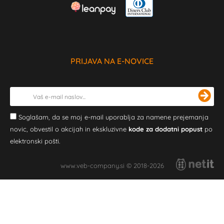
PRIJAVA NA E-NOVICE
Soglašam, da se moj e-mail uporablja za namene prejemanja
novic, obvestil o akcijah in ekskluzivne
kode za dodatni popust
po
elektronski pošti.
www.veb-company.si © 2018-2026