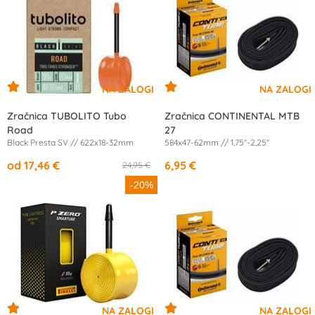
Zračnica TUBOLITO Tubo
Zračnica CONTINENTAL MTB
Road
27
Black Presta SV // 622x18-32mm
584x47-62mm // 1,75''-2,25''
od 17,46 €
6,95 €
24,95 €
-20%