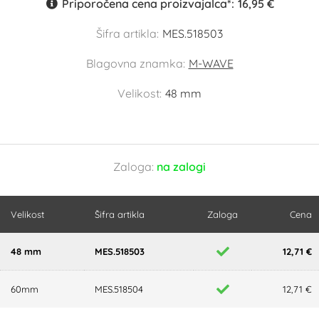
Priporočena cena proizvajalca*:
16,95 €
Šifra artikla:
MES.518503
Blagovna znamka:
M-WAVE
Velikost:
48 mm
Zaloga:
na zalogi
Velikost
Šifra artikla
Zaloga
Cena
48 mm
MES.518503
12,71 €
60mm
MES.518504
12,71 €