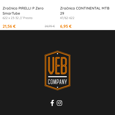
Zračnica PIRELLI P Zero
Zračnica CONTINENTAL MTB
SmarTube
29
622 x 23-32 // Presta
47/62-622
21,56 €
6,95 €
26,95 €