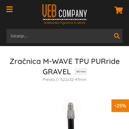
Zračnica M-WAVE TPU PURride
GRAVEL
48 mm
Presta // 622x32-47mm
-25%