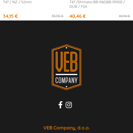
T47 / 16Z / 52mm
T47 /Shimano BB-R60,BB-R9100 /
DUB / FSA
34,15 €
40,46 €
35,95 €
44,96 €
VEB Company, d.o.o.