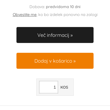
Dobava:
predvidoma 10 dni
Obvestite me
, ko bo izdelek ponovno na zalogi
Več informacij
Dodaj v košarico
KOS