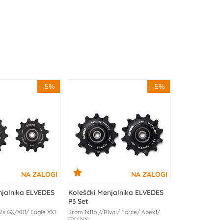
-5%
-5%
njalnika ELVEDES
Koleščki Menjalnika ELVEDES
P3 Set
12s GX/X01/ Eagle XX1
Sram 1x11p //Rival/ Force/ Apex1/
GX/ NX