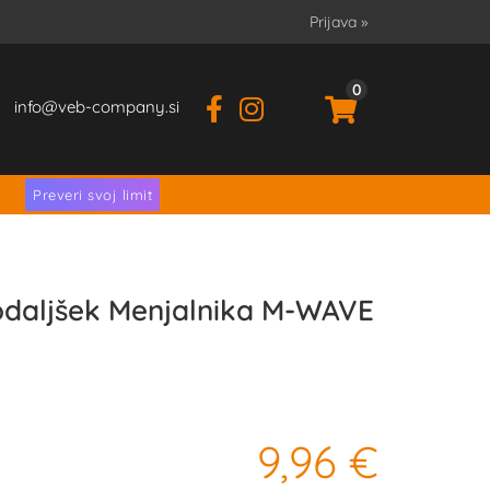
Prijava
»
0
info
veb-company.si
.
Preveri svoj limit
odaljšek Menjalnika M-WAVE
9,96 €