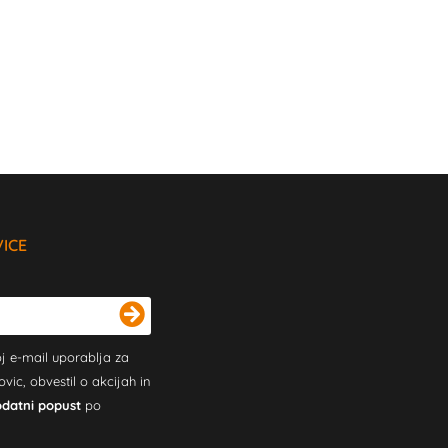
VICE
j e-mail uporablja za
c, obvestil o akcijah in
odatni popust
po