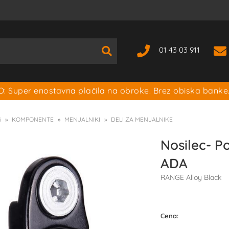
01 43 03 911
: Super enostavna plačila na obroke. Brez obiska banke
i
KOMPONENTE
MENJALNIKI
DELI ZA MENJALNIKE
Nosilec- P
ADA
RANGE Alloy Black
Cena: