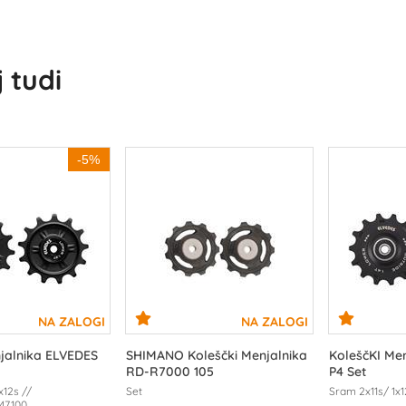
 tudi
-5%
njalnika ELVEDES
SHIMANO Koleščki Menjalnika
KoleščKI Me
RD-R7000 105
P4 Set
12s //
Set
Sram 2x11s/ 1x
M7100