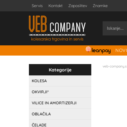
Servis
Kontakt
Zaposlitev
Znamke
NOVO
veb-company.s
Kategorije
KOLESA
OKVIRJI*
VILICE IN AMORTIZERJI
OBLAČILA
ČELADE