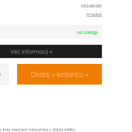
MES.680280
M-WAVE
na zalogi
Več informacij
Dodaj v košarico
S
v brez menjave menjalnika z daljšo kletko.