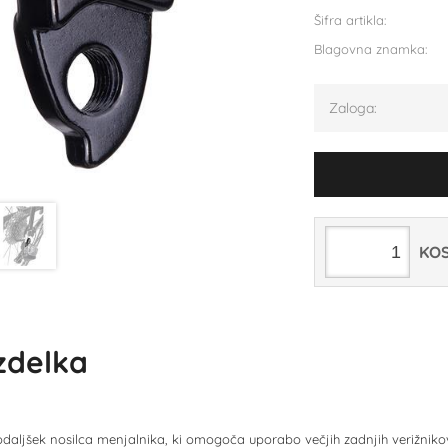
Šifra artikla:
Blagovna znamka:
Zaloga:
KO
izdelka
podaljšek nosilca menjalnika, ki omogoča uporabo večjih zadnjih verižniko