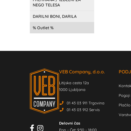
NEGO TELESA
DARILNI BONI, DARILA
Outlet
VEB Company, d.o.o.
PODJ
Litijska cesta 12a
Kontak
1000 Ljubljana
Pogoji
01 43 03 911 Trgovina
Plačilo
01 43 03 912 Servis
Varstv
Delovni čas
Pon - Čet: 9:30 - 18:00