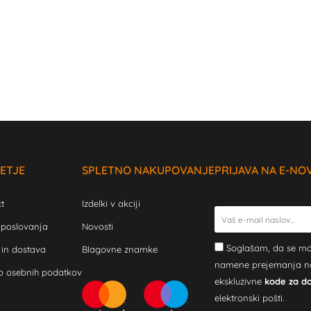
ETJE
SPLETNO NAKUPOVANJE
PRIJAVA NA E-NO
t
Izdelki v akciji
 poslovanja
Novosti
Soglašam, da se mo
 in dostava
Blagovne znamke
namene prejemanja novi
o osebnih podatkov
ekskluzivne
kode za d
elektronski pošti.