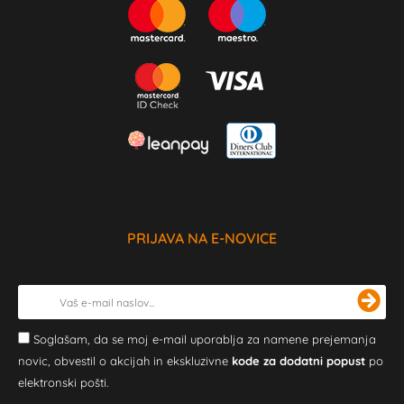
PRIJAVA NA E-NOVICE
Soglašam, da se moj e-mail uporablja za namene prejemanja
novic, obvestil o akcijah in ekskluzivne
kode za dodatni popust
po
elektronski pošti.