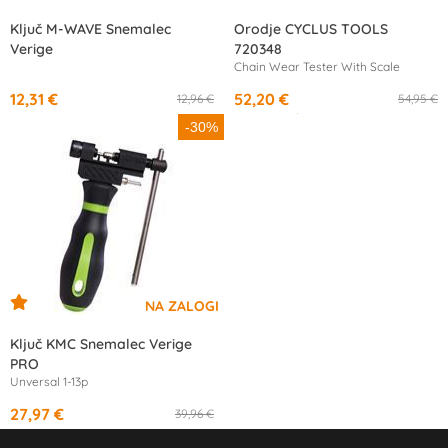
Ključ M-WAVE Snemalec
Orodje CYCLUS TOOLS
Verige
720348
Chain Wear Tester With Scale
12,31 €
52,20 €
12,96 €
54,95 €
od
17,33 €
/mesec
-30%
Ključ KMC Snemalec Verige
PRO
Unversal 1-13p
27,97 €
39,96 €