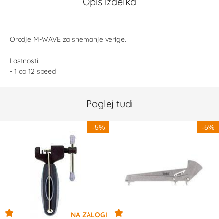
Opis izdelka
Orodje M-WAVE za snemanje verige.
Lastnosti:
- 1 do 12 speed
Poglej tudi
-5%
-5%