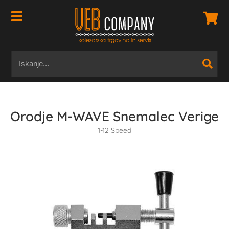
Orodje M-WAVE Snemalec Verige
1-12 Speed