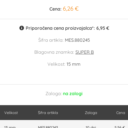
6,26 €
Cena:
Priporočena cena proizvajalca*:
6,95 €
Šifra artikla:
MES.880245
Blagovna znamka:
SUPER B
Velikost:
15 mm
Zaloga:
na zalogi
Velikost
Šifra artikla
Zaloga
Cena
13 mm
MES.880243
10 dni
5,56 €