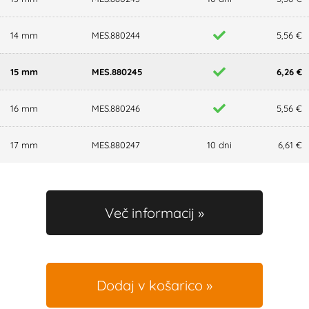
14 mm
MES.880244
5,56 €
15 mm
MES.880245
6,26 €
16 mm
MES.880246
5,56 €
17 mm
MES.880247
10 dni
6,61 €
Več informacij
Dodaj v košarico