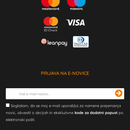
PRIJAVA NA E-NOVICE
Soglašam, da se moj e-mail uporablja za namene prejemanja
novic, obvestil o akcijah in ekskluzivne
kode za dodatni popust
po
elektronski pošti.