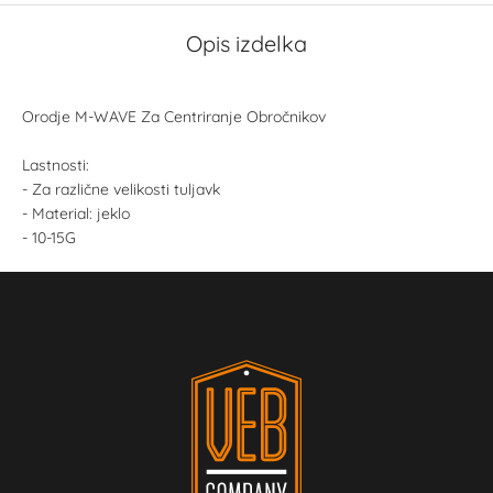
Opis izdelka
Orodje M-WAVE Za Centriranje Obročnikov
Lastnosti:
- Za različne velikosti tuljavk
- Material: jeklo
- 10-15G