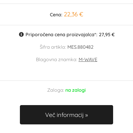
22,36 €
Cena:
Priporočena cena proizvajalca*:
27,95 €
Šifra artikla:
MES.880482
Blagovna znamka:
M-WAVE
Zaloga:
na zalogi
Več informacij