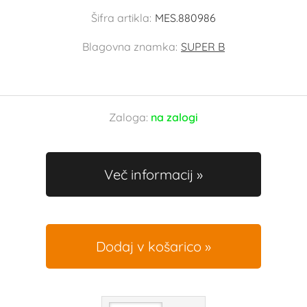
Šifra artikla:
MES.880986
Blagovna znamka:
SUPER B
Zaloga:
na zalogi
Več informacij
Dodaj v košarico