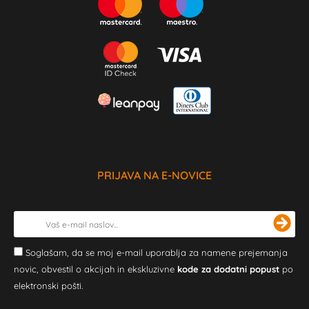
PRIJAVA NA E-NOVICE
Soglašam, da se moj e-mail uporablja za namene prejemanja
novic, obvestil o akcijah in ekskluzivne
kode za dodatni popust
po
elektronski pošti.