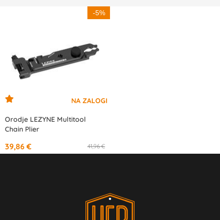
-5%
Orodje LEZYNE Multitool
Chain Plier
39,86 €
41,96 €