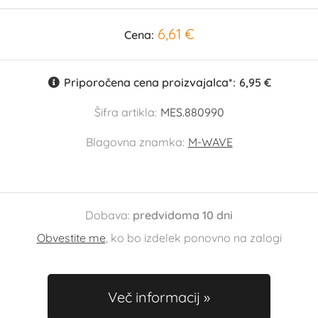
6,61 €
Cena:
Priporočena cena proizvajalca*:
6,95 €
Šifra artikla:
MES.880990
Blagovna znamka:
M-WAVE
Dobava:
predvidoma 10 dni
Obvestite me
, ko bo izdelek ponovno na zalogi
Več informacij