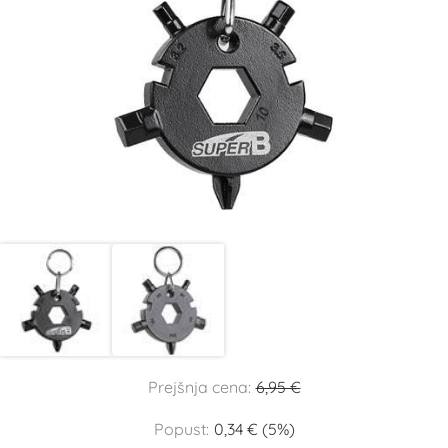
Prejšnja cena:
6,95 €
Popust:
0,34 € (5%)