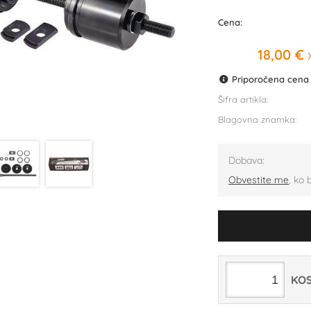
Cena:
18,00 €
x
Priporočena cena p
Šifra artikla:
Blagovna znamka:
Dobava:
Obvestite me
, ko 
KO