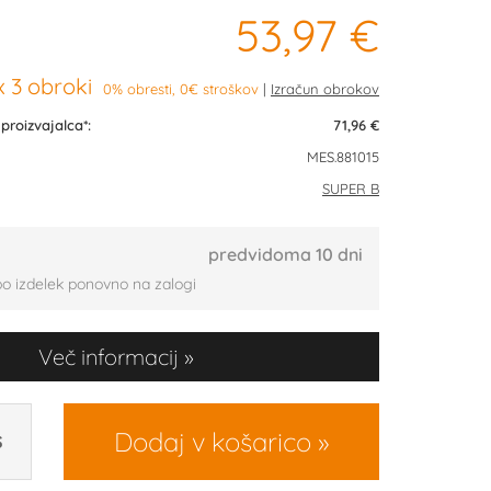
53,97 €
 3 obroki
0% obresti, 0€ stroškov
roizvajalca*:
71,96 €
MES.881015
SUPER B
predvidoma 10 dni
bo izdelek ponovno na zalogi
Več informacij
Dodaj v košarico
S