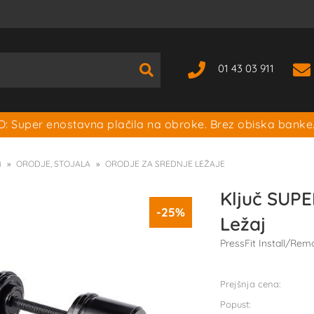
01 43 03 911
: Super enostavna plačila na obroke. Brez obiska banke
i
ORODJE, STOJALA
ORODJE ZA SREDNJE LEŽAJE
Ključ SUPE
-25%
Ležaj
PressFit Install/Rem
Prejšnja cena:
Popust: