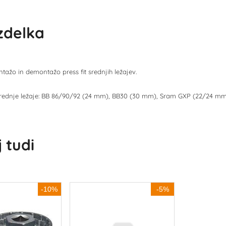
izdelka
tažo in demontažo press fit srednjih ležajev.
rednje ležaje: BB 86/90/92 (24 mm), BB30 (30 mm), Sram GXP (22/24 mm
 tudi
-10%
-5%