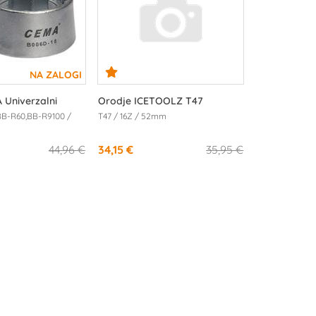
 Univerzalni
Orodje ICETOOLZ T47
BB-R60,BB-R9100 /
T47 / 16Z / 52mm
44,96 €
34,15 €
35,95 €