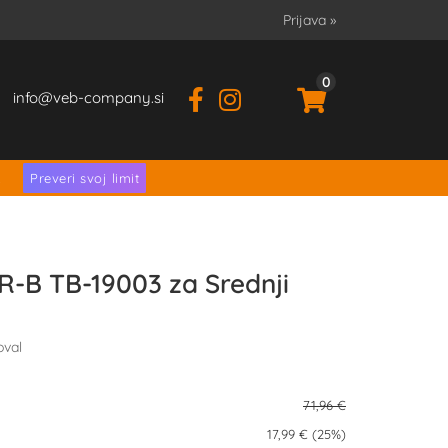
Prijava
»
0
info
veb-company.si
.
Preveri svoj limit
R-B TB-19003 za Srednji
oval
71,96 €
17,99 € (25%)