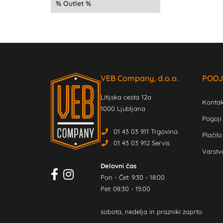
Outlet
VEB Company, d.o.o.
PODJ
Litijska cesta 12a
Kontak
1000 Ljubljana
Pogoji
01 43 03 911 Trgovina
Plačilo
01 43 03 912 Servis
Varstv
Delovni čas
Pon - Čet: 9:30 - 18:00
Pet: 08:30 - 15:00
sobota, nedelja in prazniki zaprto