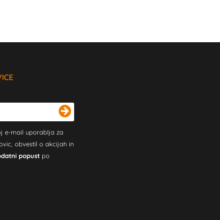
VICE
j e-mail uporablja za
c, obvestil o akcijah in
odatni popust
po