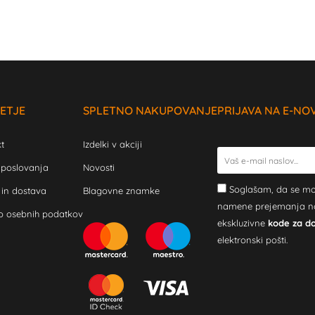
ETJE
SPLETNO NAKUPOVANJE
PRIJAVA NA E-NO
t
Izdelki v akciji
 poslovanja
Novosti
Soglašam, da se mo
 in dostava
Blagovne znamke
namene prejemanja novi
o osebnih podatkov
ekskluzivne
kode za d
elektronski pošti.