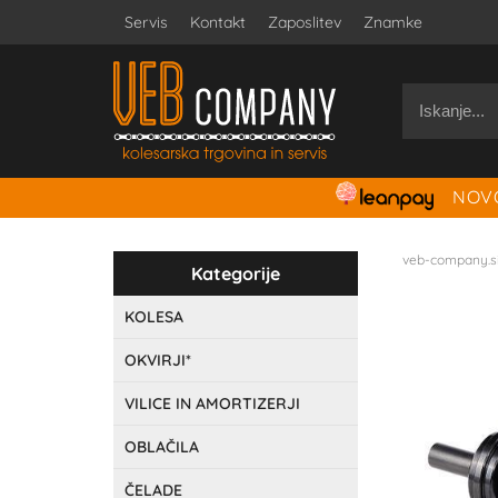
Servis
Kontakt
Zaposlitev
Znamke
NOVO
veb-company.s
Kategorije
KOLESA
OKVIRJI*
VILICE IN AMORTIZERJI
OBLAČILA
ČELADE