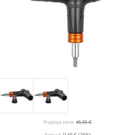
Prejšnja cena:
45,95 €
Popust:
11,49 € (25%)