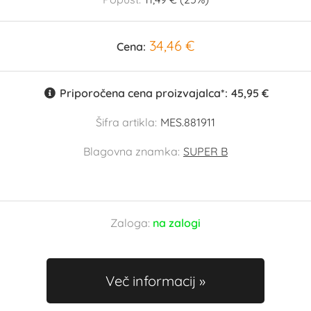
34,46 €
Cena:
Priporočena cena proizvajalca*:
45,95 €
Šifra artikla:
MES.881911
Blagovna znamka:
SUPER B
Zaloga:
na zalogi
Več informacij