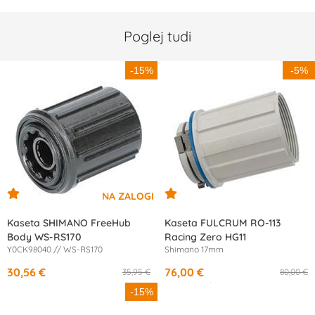
Poglej tudi
-15%
-5%
Kaseta SHIMANO FreeHub
Kaseta FULCRUM RO-113
Body WS-RS170
Racing Zero HG11
Y0CK98040 // WS-RS170
Shimano 17mm
30,56 €
76,00 €
35,95 €
80,00 €
od
14,00 €
/mesec
-15%