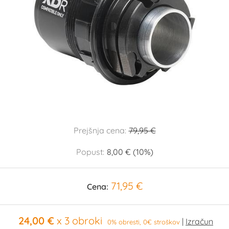
Prejšnja cena:
79,95 €
Popust:
8,00 € (10%)
71,95 €
Cena:
24,00 €
x 3 obroki
0% obresti, 0€ stroškov