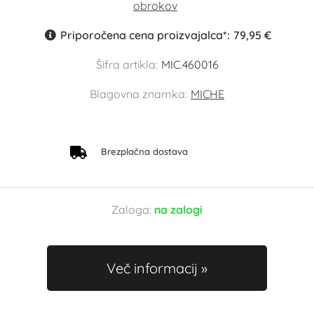
Priporočena cena proizvajalca*:
79,95 €
Šifra artikla:
MIC.460016
Blagovna znamka:
MICHE
Brezplačna dostava
Zaloga:
na zalogi
Več informacij