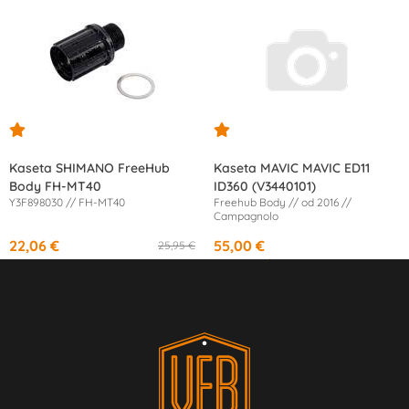
Kaseta SHIMANO FreeHub
Kaseta MAVIC MAVIC ED11
Body FH-MT40
ID360 (V3440101)
Y3F898030 // FH-MT40
Freehub Body // od 2016 //
Campagnolo
22,06 €
55,00 €
25,95 €
od
10,13 €
/mesec