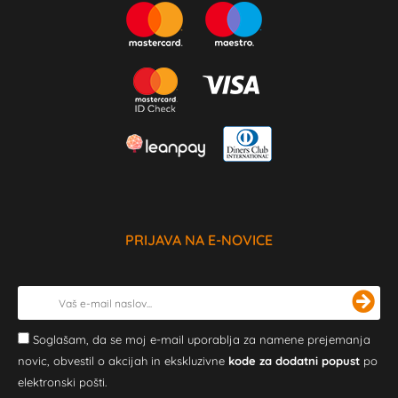
PRIJAVA NA E-NOVICE
Soglašam, da se moj e-mail uporablja za namene prejemanja
novic, obvestil o akcijah in ekskluzivne
kode za dodatni popust
po
elektronski pošti.