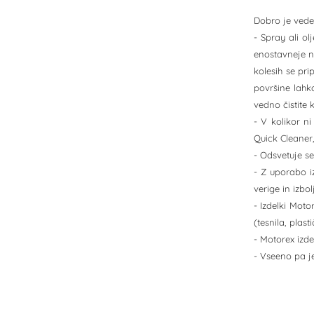
Dobro je vedet
- Spray ali o
enostavneje na
kolesih se pr
površine lahk
vedno čistite 
- V kolikor n
Quick Cleaner,
- Odsvetuje se
- Z uporabo i
verige in izbo
- Izdelki Moto
(tesnila, plasti
- Motorex izde
- Vseeno pa je