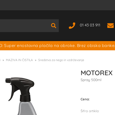
01 43 03 911
: Super enostavna plačila na obroke. Brez obiska banke
i
MAZIVA IN ČISTILA
Sredstva za nego in vzdrževanje
MOTOREX B
Spray 500ml
Cena:
Šifra artikla: