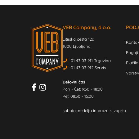
VEB Company, d.o.o.
PODJ
Litijska cesta 12a
Kontak
1000 Ljubljana
Pogoji
01 43 03 911 Trgovina
Plačilo
01 43 03 912 Servis
Varstv
Delovni čas
Pon - Čet: 9:30 - 18:00
Pet: 08:30 - 15:00
sobota, nedelja in prazniki zaprto