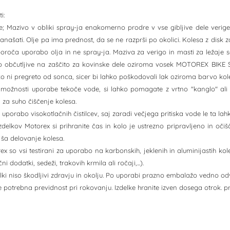
i:
lje; Mazivo v obliki spray-ja enakomerno prodre v vse gibljive dele verig
našati. Olje pa ima prednost, da se ne razprši po okolici. Kolesa z disk z
iporoča uporabo olja in ne spray-ja. Maziva za verigo in masti za ležaj
o občutljive na zaščito za kovinske dele oziroma vosek MOTOREX BIKE S
ko ni pregreto od sonca, sicer bi lahko poškodovali lak oziroma barvo kol
i možnosti uporabe tekoče vode, si lahko pomagate z vrtno "kanglo" ali s 
 za suho čiščenje kolesa.
 uporabo visokotlačnih čistilcev, saj zaradi večjega pritiska vode le ta lah
zdelkov Motorex si prihranite čas in kolo je ustrezno pripravljeno in oč
ljša delovanje kolesa.
rex so vsi testirani za uporabo na karbonskih, jeklenih in aluminijastih ko
čni dodatki, sedeži, trakovih krmila ali ročaji,...).
lki niso škodljivi zdravju in okolju. Po uporabi prazno embalažo vedno odv
 potrebna previdnost pri rokovanju. Izdelke hranite izven dosega otrok. p