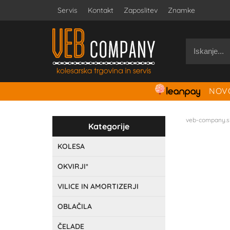
Servis
Kontakt
Zaposlitev
Znamke
NOVO
veb-company.s
Kategorije
KOLESA
OKVIRJI*
VILICE IN AMORTIZERJI
OBLAČILA
ČELADE