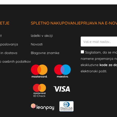
ETJE
SPLETNO NAKUPOVANJE
PRIJAVA NA E-NO
t
Izdelki v akciji
 poslovanja
Novosti
Soglašam, da se mo
 in dostava
Blagovne znamke
namene prejemanja novi
o osebnih podatkov
ekskluzivne
kode za d
elektronski pošti.