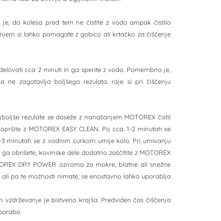
 je, da kolesa pred tem ne čistite z vodo ampak čistilo
njem si lahko pomagate z gobico ali krtačko za čiščenje
delovati cca 2 minuti in ga sperite z vodo. Pomembno je,
 ne zagotavlja boljšega rezulata. raje si pri čiščenju
Najboljše rezulate se doseže z nanašanjem MOTOREX čistil
ki popršite z MOTOREX EASY CLEAN. Po cca. 1-2 minutah se
-3 minutah se z vodnim curkom umije kolo. Pri umivanju
, ga obrišete, kovinske dele dodatno zaščitite z MOTOREX
TOREX DRY POWER oziroma za mokre, blatne ali snežne
ali pa te možnosti nimate, se enostavno lahko uporablja
 vzdrževanje je bistveno krajša. Predviden čas čiščenja
porabo.