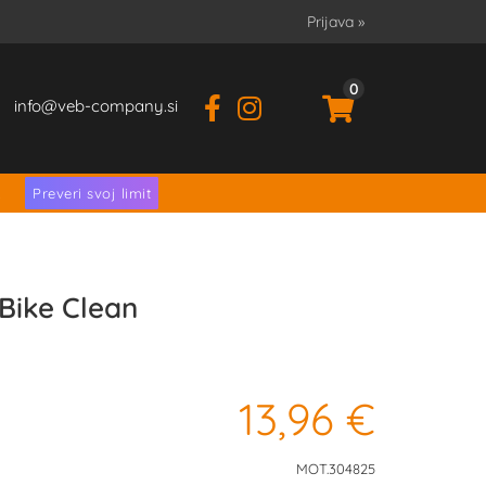
Prijava
»
0
info
veb-company.si
.
Preveri svoj limit
ike Clean
13,96 €
MOT.304825