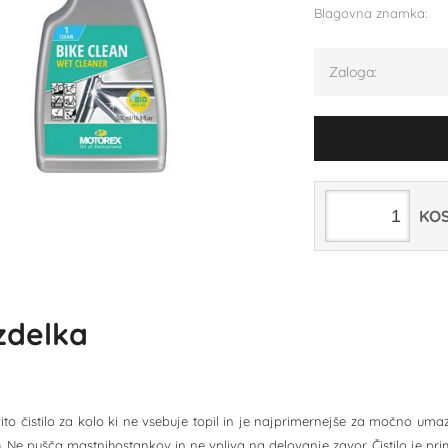
Blagovna znamka:
Zaloga:
KO
izdelka
ito čistilo za kolo ki ne vsebuje topil in je najprimernejše za močno umaz
. Ne pušča mastnihostankov in ne vpliva na delovanje zavor. Čistilo je prim