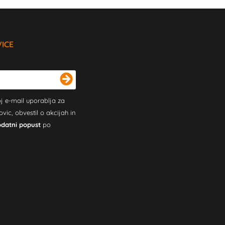
VICE
j e-mail uporablja za
c, obvestil o akcijah in
odatni popust
po