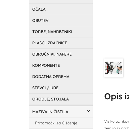
OČALA
OBUTEV
TORBE, NAHRBTNIKI
PLAŠČI, ZRAČNICE
OBROČNIKI, NAPERE
KOMPONENTE
DODATNA OPREMA
ŠTEVCI / URE
Opis 
ORODJE, STOJALA
MAZIVA IN ČISTILA
Visiko učinkov
Pripomočki za Čiščenje
zemljo in prah