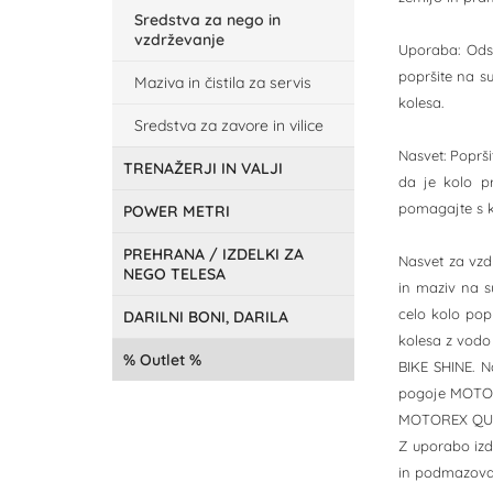
Sredstva za nego in
vzdrževanje
Uporaba: Odst
popršite na s
Maziva in čistila za servis
kolesa.
Sredstva za zavore in vilice
Nasvet: Poprš
TRENAŽERJI IN VALJI
da je kolo pr
pomagajte s kr
POWER METRI
PREHRANA / IZDELKI ZA
Nasvet za vzd
NEGO TELESA
in maziv na s
celo kolo pop
DARILNI BONI, DARILA
kolesa z vodo
Outlet
BIKE SHINE. 
pogoje MOTORE
MOTOREX QUICK
Z uporabo izd
in podmazovan