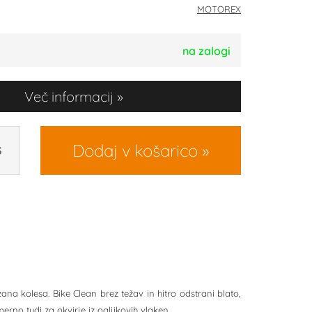
MOTOREX
na zalogi
Več informacij
Dodaj v košarico
S
ana kolesa. Bike Clean brez težav in hitro odstrani blato,
erno tudi za okvirje iz ogljikovih vlaken.