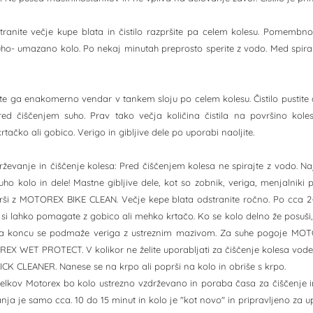
ranite večje kupe blata in čistilo razpršite pa celem kolesu. Pomembno
uho- umazano kolo. Po nekaj minutah preprosto sperite z vodo. Med spira
ite ga enakomerno vendar v tankem sloju po celem kolesu. Čistilo pustite 
ed čiščenjem suho. Prav tako večja količina čistila na površino kolesa
tačko ali gobico. Verigo in gibljive dele po uporabi naoljite.
rževanje in čiščenje kolesa: Pred čiščenjem kolesa ne spirajte z vodo. 
uho kolo in dele! Mastne gibljive dele, kot so zobnik, veriga, menjalni
rši z MOTOREX BIKE CLEAN. Večje kepe blata odstranite ročno. Po cca 2
 si lahko pomagate z gobico ali mehko krtačo. Ko se kolo delno že posuši
Na koncu se podmaže veriga z ustreznim mazivom. Za suhe pogoje MO
X WET PROTECT. V kolikor ne želite uporabljati za čiščenje kolesa vode 
 CLEANER. Nanese se na krpo ali poprši na kolo in obriše s krpo.
elkov Motorex bo kolo ustrezno vzdrževano in poraba časa za čiščenje in
ja je samo cca. 10 do 15 minut in kolo je "kot novo" in pripravljeno za u