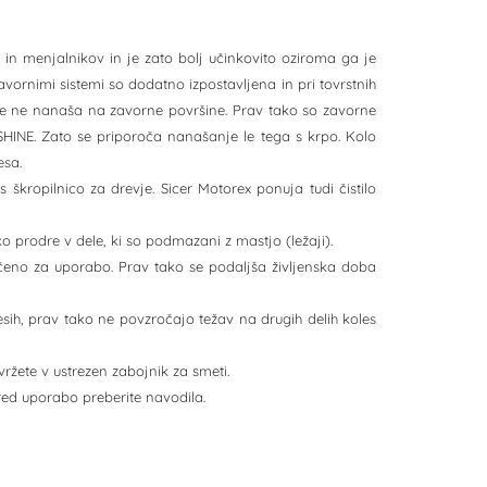
e in menjalnikov in je zato bolj učinkovito oziroma ga je
avornimi sistemi so dodatno izpostavljena in pri tovrstnih
e se ne nanaša na zavorne površine. Prav tako so zavorne
HINE. Zato se priporoča nanašanje le tega s krpo. Kolo
esa.
škropilnico za drevje. Sicer Motorex ponuja tudi čistilo
ko prodre v dele, ki so podmazani z mastjo (ležaji).
iščeno za uporabo. Prav tako se podaljša življenska doba
lesih, prav tako ne povzročajo težav na drugih delih koles
ržete v ustrezen zabojnik za smeti.
red uporabo preberite navodila.