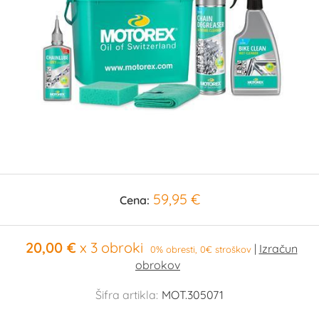
59,95 €
Cena:
20,00 €
x 3 obroki
0% obresti, 0€ stroškov
Šifra artikla:
MOT.305071