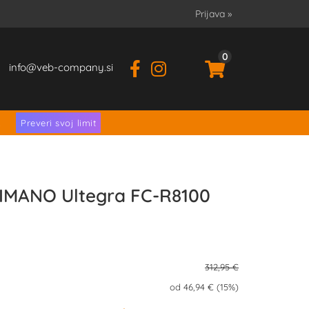
Prijava
»
0
info
veb-company.si
.
Preveri svoj limit
HIMANO Ultegra FC-R8100
312,95 €
od 46,94 € (15%)