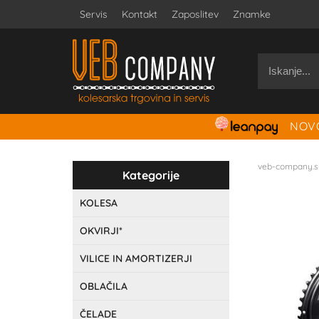
Servis
Kontakt
Zaposlitev
Znamke
NOVO
veb-company.s
Kategorije
KOLESA
OKVIRJI*
VILICE IN AMORTIZERJI
OBLAČILA
ČELADE