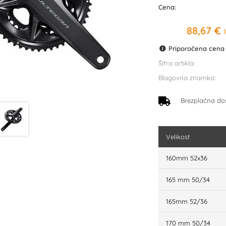
Cena:
88,67 €
x
Priporočena cena p
Šifra artikla:
Blagovna znamka:
Brezplačna do
Velikost
160mm 52x36
165 mm 50/34
165mm 52/36
170 mm 50/34