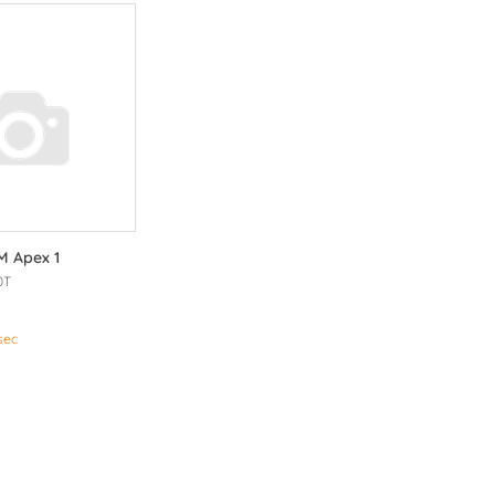
M Apex 1
0T
sec