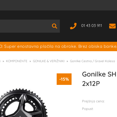
01 43 03 911
: Super enostavna plačila na obroke. Brez obiska banke
i
KOMPONENTE
GONILKE & VERIŽNIKI
Gonilke Cestna / Gravel Kolesa
Gonilke S
-15%
2x12P
Prejšnja cena:
Popust: