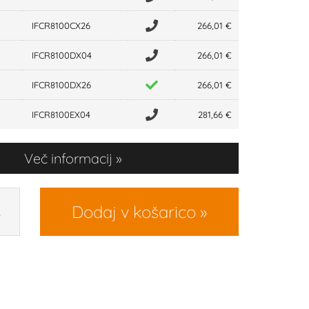
IFCR8100CX26
266,01 €
IFCR8100DX04
266,01 €
IFCR8100DX26
266,01 €
IFCR8100EX04
281,66 €
Več informacij
Dodaj v košarico
R