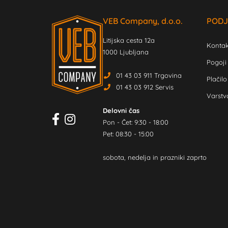
VEB Company, d.o.o.
PODJ
Litijska cesta 12a
Kontak
1000 Ljubljana
Pogoji
01 43 03 911 Trgovina
Plačilo
01 43 03 912 Servis
Varstv
Delovni čas
Pon - Čet: 9:30 - 18:00
Pet: 08:30 - 15:00
sobota, nedelja in prazniki zaprto