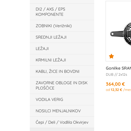
DI2 / AXS / EPS
KOMPONENTE
ZOBNIKI (Verižniki)
SREDNJI LEŽAJI
LEŽAJI
KRMILNI LEŽAJI
Gonilke SRA
KABLI, ŽICE IN BOVDNI
DUB // 2x12s
ZAVORNE OBLOGE IN DISK
364,00 €
PLOŠČICE
od
12,32 €
/me
VODILA VERIG
NOSILCI MENJALNIKOV
Čepi / Deli / Vodlila Okvirjev