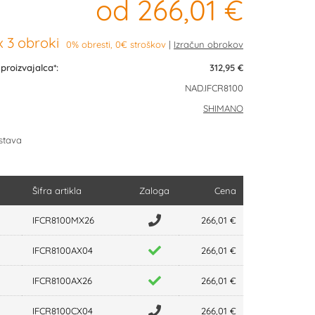
od 266,01 €
 3 obroki
0% obresti, 0€ stroškov
roizvajalca*:
312,95 €
NAD.IFCR8100
SHIMANO
stava
Šifra artikla
Zaloga
Cena
IFCR8100MX26
266,01 €
IFCR8100AX04
266,01 €
IFCR8100AX26
266,01 €
IFCR8100CX04
266,01 €