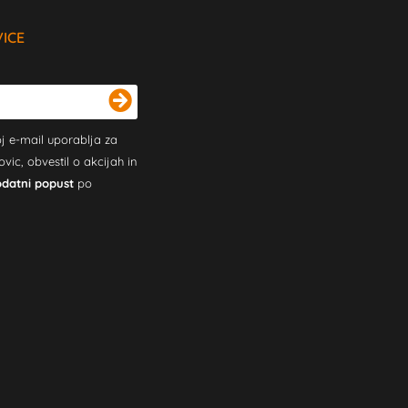
VICE
j e-mail uporablja za
c, obvestil o akcijah in
odatni popust
po