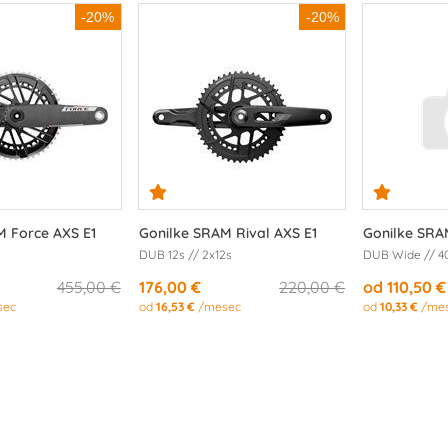
-20%
-20%
M Force AXS E1
Gonilke SRAM Rival AXS E1
Gonilke SRA
DUB 12s // 2x12s
DUB Wide // 4
455,00 €
176,00 €
220,00 €
od 110,50 €
sec
od
16,53 €
/mesec
od
10,33 €
/me