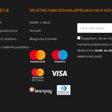
ETJE
SPLETNO NAKUPOVANJE
PRIJAVA NA E-NO
t
Izdelki v akciji
 poslovanja
Novosti
Soglašam, da se mo
 in dostava
Blagovne znamke
namene prejemanja novi
o osebnih podatkov
ekskluzivne
kode za d
elektronski pošti.