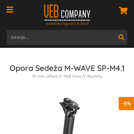
Opora Sedeža M-WAVE SP-M4.1
15 mm offset // Mat črna // Aluminij
-5%