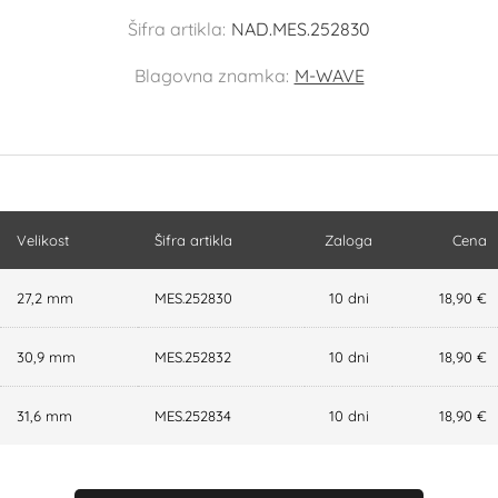
Šifra artikla:
NAD.MES.252830
Blagovna znamka:
M-WAVE
Velikost
Šifra artikla
Zaloga
Cena
27,2 mm
MES.252830
10 dni
18,90 €
30,9 mm
MES.252832
10 dni
18,90 €
31,6 mm
MES.252834
10 dni
18,90 €