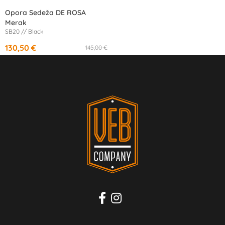
Opora Sedeža DE ROSA
Merak
SB20 // Black
130,50 €
145,00 €
od
12,21 €
/mesec