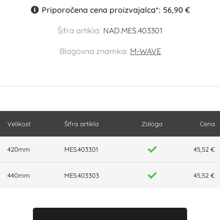
Priporočena cena proizvajalca*:
56,90 €
Šifra artikla:
NAD.MES.403301
Blagovna znamka:
M-WAVE
Velikost
Šifra artikla
Zaloga
Cena
420mm
MES.403301
45,52 €
440mm
MES.403303
45,52 €