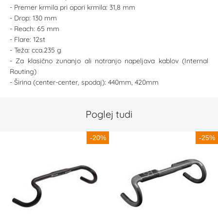
- Premer krmila pri opori krmila: 31,8 mm
- Drop: 130 mm
- Reach: 65 mm
- Flare: 12st
- Teža: cca.235 g
- Za klasično zunanjo ali notranjo napeljava kablov (Internal
Routing)
- Širina (center-center, spodaj): 440mm, 420mm
Poglej tudi
-20%
-25%