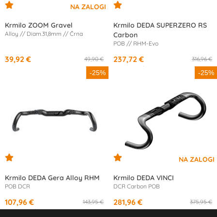
Krmilo ZOOM Gravel
Krmilo DEDA SUPERZERO RS
Alloy // Diam.31,8mm // Črna
Carbon
POB // RHM-Evo
39,92 €
237,72 €
49,90 €
316,96 €
od
11,63 €
/mesec
-25%
-25%
Krmilo DEDA Gera Alloy RHM
Krmilo DEDA VINCI
POB DCR
DCR Carbon POB
107,96 €
281,96 €
143,95 €
375,95 €
od
10,15 €
/mesec
od
13,77 €
/mesec