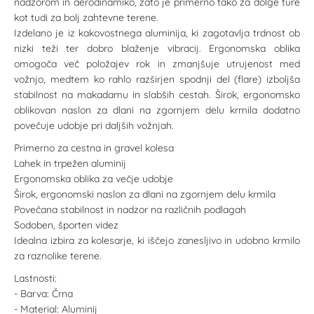
nadzorom in aerodinamiko, zato je primerno tako za dolge ture
kot tudi za bolj zahtevne terene.
Izdelano je iz kakovostnega aluminija, ki zagotavlja trdnost ob
nizki teži ter dobro blaženje vibracij. Ergonomska oblika
omogoča več položajev rok in zmanjšuje utrujenost med
vožnjo, medtem ko rahlo razširjen spodnji del (flare) izboljša
stabilnost na makadamu in slabših cestah. Širok, ergonomsko
oblikovan naslon za dlani na zgornjem delu krmila dodatno
povečuje udobje pri daljših vožnjah.
Primerno za cestna in gravel kolesa
Lahek in trpežen aluminij
Ergonomska oblika za večje udobje
Širok, ergonomski naslon za dlani na zgornjem delu krmila
Povečana stabilnost in nadzor na različnih podlagah
Sodoben, športen videz
Idealna izbira za kolesarje, ki iščejo zanesljivo in udobno krmilo
za raznolike terene.
Lastnosti:
- Barva: Črna
- Material: Aluminij