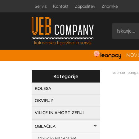
Servis
Kontakt
Zaposlitev
Znamke
NOVO
veb-company.s
Kategorije
KOLESA
OKVIRJI*
VILICE IN AMORTIZERJI
OBLAČILA
Oblačila BIORACER