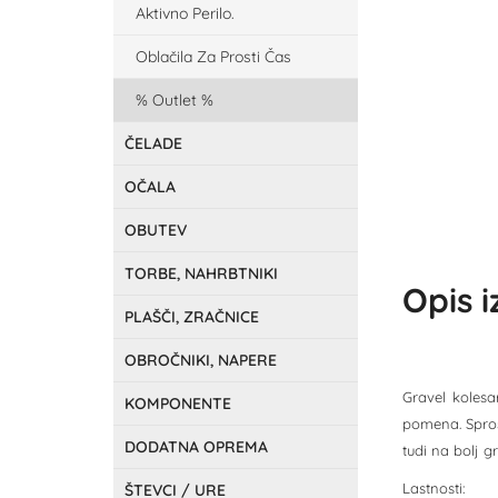
Aktivno Perilo.
Oblačila Za Prosti Čas
Outlet
ČELADE
OČALA
OBUTEV
TORBE, NAHRBTNIKI
Opis 
PLAŠČI, ZRAČNICE
OBROČNIKI, NAPERE
Gravel kolesa
KOMPONENTE
pomena. Sproš
DODATNA OPREMA
tudi na bolj g
Lastnosti:
ŠTEVCI / URE