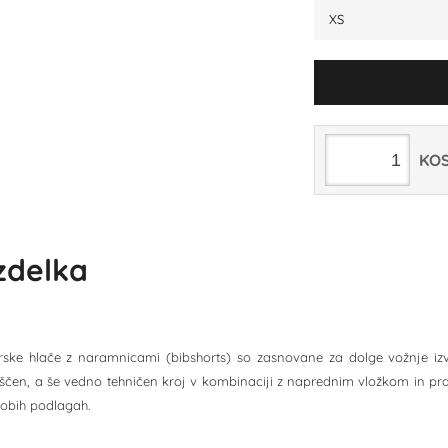
XS
KO
izdelka
rske hlače z naramnicami (bibshorts) so zasnovane za dolge vožnje izve
čen, a še vedno tehničen kroj v kombinaciji z naprednim vložkom in pr
robih podlagah.