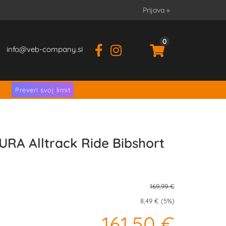
Prijava
»
0
info
veb-company.si
.
Preveri svoj limit
RA Alltrack Ride Bibshort
169,99 €
8,49 € (5%)
161,50 €