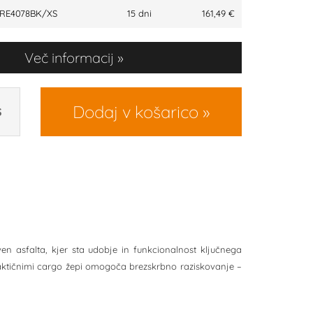
RE4078BK/XS
15 dni
161,49 €
Več informacij
Dodaj v košarico
S
n asfalta, kjer sta udobje in funkcionalnost ključnega
aktičnimi cargo žepi omogoča brezskrbno raziskovanje –