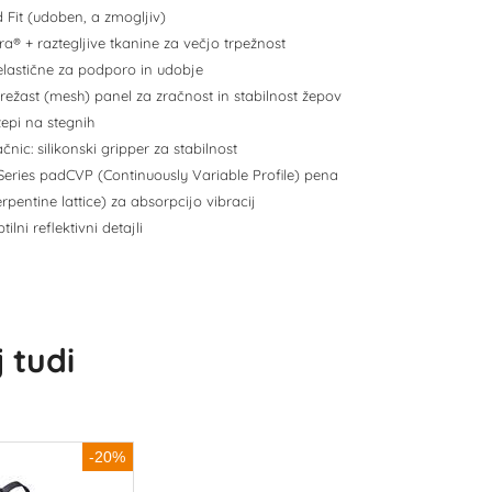
d Fit (udoben, a zmogljiv)
cra® + raztegljive tkanine za večjo trpežnost
elastične za podporo in udobje
mrežast (mesh) panel za zračnost in stabilnost žepov
žepi na stegnih
čnic: silikonski gripper za stabilnost
-Series padCVP (Continuously Variable Profile) pena
erpentine lattice) za absorpcijo vibracij
btilni reflektivni detajli
 tudi
-20%