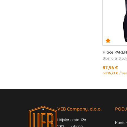
Hlače PAREN
Bibshorts Black
87,96 €
od
16,21 €
/me
VEB Company, d.o.o.
PODJ
Litijska cesta 12a
Kontak
1000 Ljubljana