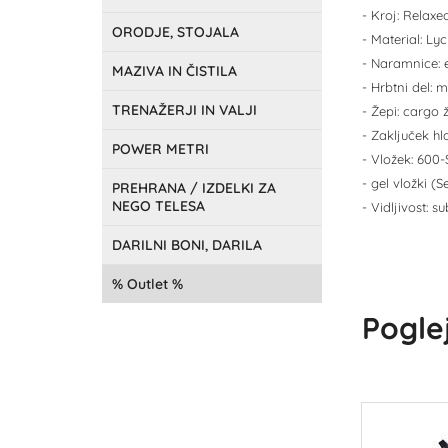
- Kroj: Relaxe
ORODJE, STOJALA
- Material: Ly
- Naramnice: 
MAZIVA IN ČISTILA
- Hrbtni del: 
TRENAŽERJI IN VALJI
- Žepi: cargo 
- Zaključek hla
POWER METRI
- Vložek: 600
- gel vložki (S
PREHRANA / IZDELKI ZA
NEGO TELESA
- Vidljivost: su
DARILNI BONI, DARILA
Outlet
Poglej