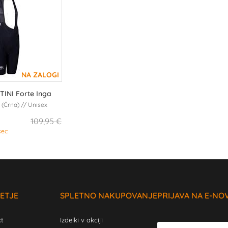
TINI Forte Inga
 (Črna) // Unisex
109,95 €
sec
ETJE
SPLETNO NAKUPOVANJE
PRIJAVA NA E-NO
t
Izdelki v akciji