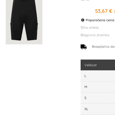
53,67 €
x
Priporočena cena p
Šifra artikla:
Blagovna znamka:
Brezplačna do
Velikost
L
M
S
XL