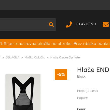
01 43 03 911
: Super enostavna plačila na obroke. Brez obiska banke
i
OBLAČILA
Moška Oblačila
Hlače Kratke Oprijete
Hlače ENDU
-5%
Black
Prejšnja cena:
Popust:
Cena: