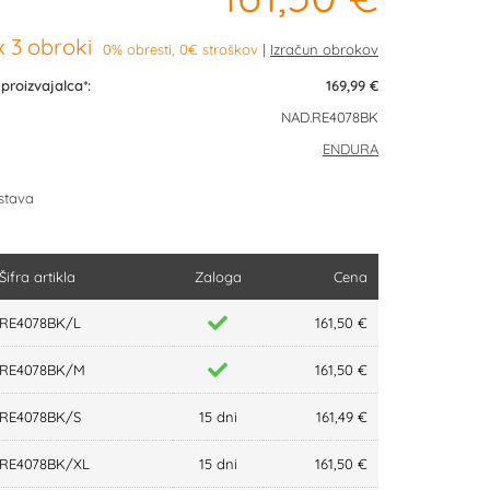
 3 obroki
0% obresti, 0€ stroškov
roizvajalca*:
169,99 €
NAD.RE4078BK
ENDURA
stava
Šifra artikla
Zaloga
Cena
RE4078BK/L
161,50 €
RE4078BK/M
161,50 €
RE4078BK/S
15 dni
161,49 €
RE4078BK/XL
15 dni
161,50 €